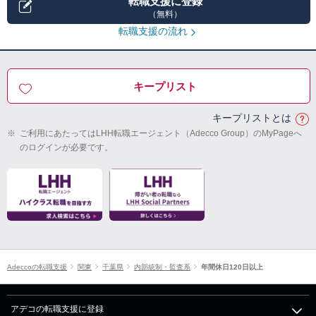
転職支援に登録
（無料）
転職支援の流れ
キープリスト
キープリストとは
※
ご利用にあたってはLHH転職エージェント（Adecco Group）のMyPageへ
のログインが必要です。
Adeccoの転職支援
関東
千葉県
内部統制・監査系
年間休日120日以上
アデコの転職支援に登録