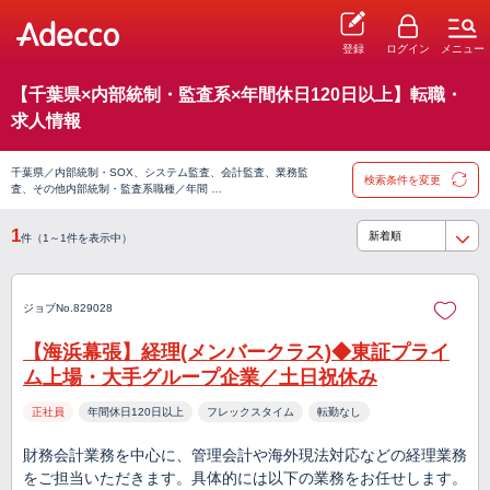
登録
ログイン
メニュー
【千葉県×内部統制・監査系×年間休日120日以上】転職・
求人情報
千葉県／内部統制・SOX、システム監査、会計監査、業務監
検索条件を変更
査、その他内部統制・監査系職種／年間 …
1
件（1～1件を表示中）
ジョブNo.829028
【海浜幕張】経理(メンバークラス)◆東証プライ
ム上場・大手グループ企業／土日祝休み
正社員
年間休日120日以上
フレックスタイム
転勤なし
財務会計業務を中心に、管理会計や海外現法対応などの経理業務
をご担当いただきます。具体的には以下の業務をお任せします。