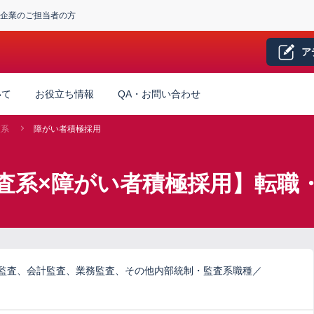
企業のご担当者の方
ア
いて
お役立ち情報
QA・お問い合わせ
査系
障がい者積極採用
査系×障がい者積極採用】転職
ム監査、会計監査、業務監査、その他内部統制・監査系職種／