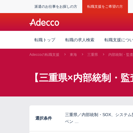
派遣のお仕事をお探しの方
転職支援をご希望の方
転職トップ
転職の求人検索
転職支援につ
Adeccoの転職支援
東海
三重県
内部統制・監
【三重県×内部統制・監
三重県／内部統制・SOX、システ
選択条件
ベン …