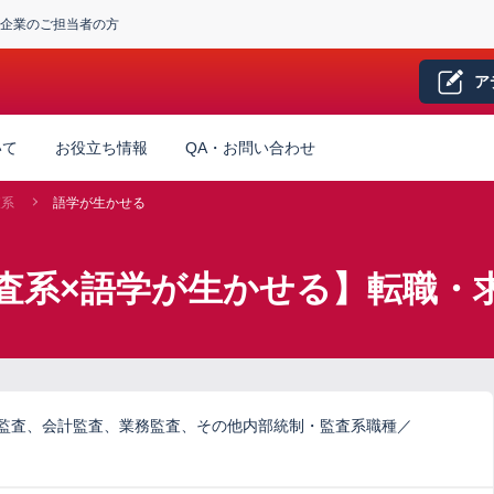
企業のご担当者の方
ア
いて
お役立ち情報
QA・お問い合わせ
査系
語学が生かせる
査系×語学が生かせる】転職・
ム監査、会計監査、業務監査、その他内部統制・監査系職種／