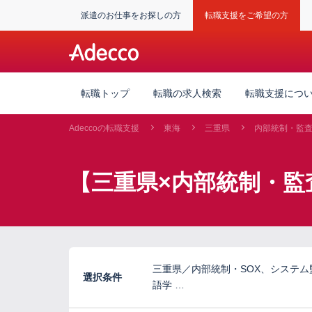
派遣のお仕事をお探しの方
転職支援をご希望の方
転職トップ
転職の求人検索
転職支援につ
Adeccoの転職支援
東海
三重県
内部統制・監
【三重県×内部統制・監
三重県／内部統制・SOX、システ
選択条件
語学 …