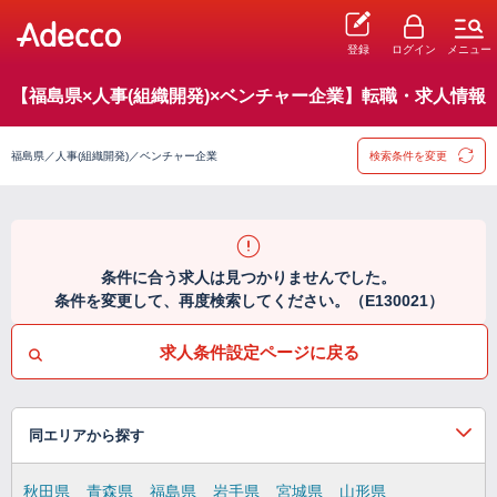
登録
ログイン
メニュー
【福島県×人事(組織開発)×ベンチャー企業】転職・求人情報
福島県／人事(組織開発)／ベンチャー企業
検索条件を変更
条件に合う求人は見つかりませんでした。
条件を変更して、再度検索してください。（E130021）
求人条件設定ページに戻る
同エリアから探す
秋田県
青森県
福島県
岩手県
宮城県
山形県