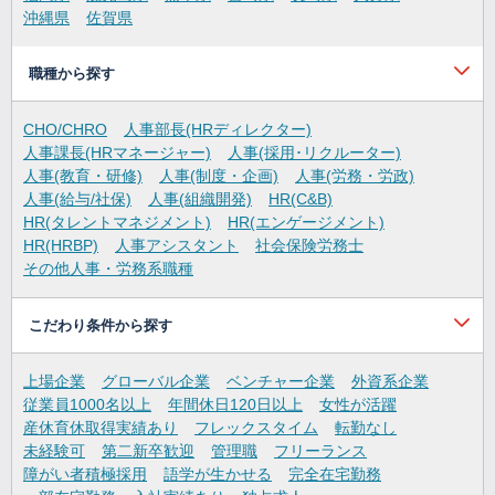
沖縄県
佐賀県
職種から探す
CHO/CHRO
人事部長(HRディレクター)
人事課長(HRマネージャー)
人事(採用･リクルーター)
人事(教育・研修)
人事(制度・企画)
人事(労務・労政)
人事(給与/社保)
人事(組織開発)
HR(C&B)
HR(タレントマネジメント)
HR(エンゲージメント)
HR(HRBP)
人事アシスタント
社会保険労務士
その他人事・労務系職種
こだわり条件から探す
上場企業
グローバル企業
ベンチャー企業
外資系企業
従業員1000名以上
年間休日120日以上
女性が活躍
産休育休取得実績あり
フレックスタイム
転勤なし
未経験可
第二新卒歓迎
管理職
フリーランス
障がい者積極採用
語学が生かせる
完全在宅勤務