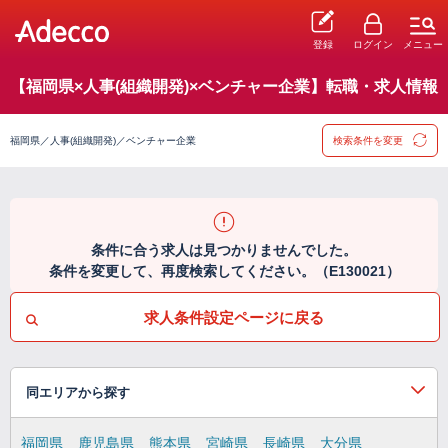
登録
ログイン
メニュー
【福岡県×人事(組織開発)×ベンチャー企業】転職・求人情報
福岡県／人事(組織開発)／ベンチャー企業
検索条件を変更
条件に合う求人は見つかりませんでした。
条件を変更して、再度検索してください。（E130021）
求人条件設定ページに戻る
同エリアから探す
福岡県
鹿児島県
熊本県
宮崎県
長崎県
大分県