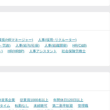
課長(HRマネージャー)
人事(採用･リクルーター)
・労政)
人事(給与/社保)
人事(組織開発)
HR(C&B)
)
HR(HRBP)
人事アシスタント
社会保険労務士
外資系企業
従業員1000名以上
年間休日120日以上
タイム
転勤なし
未経験可
第二新卒歓迎
管理職