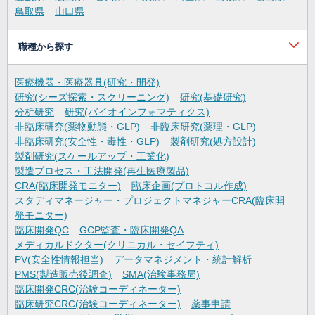
鳥取県
山口県
職種から探す
医療機器・医療器具(研究・開発)
研究(シーズ探索・スクリーニング)
研究(基礎研究)
分析研究
研究(バイオインフォマティクス)
非臨床研究(薬物動態・GLP)
非臨床研究(薬理・GLP)
非臨床研究(安全性・毒性・GLP)
製剤研究(処方設計)
製剤研究(スケールアップ・工業化)
製造プロセス・工法開発(再生医療製品)
CRA(臨床開発モニター)
臨床企画(プロトコル作成)
スタディマネージャー・プロジェクトマネジャーCRA(臨床開
発モニター)
臨床開発QC
GCP監査・臨床開発QA
メディカルドクター(クリニカル・セイフティ)
PV(安全性情報担当)
データマネジメント・統計解析
PMS(製造販売後調査)
SMA(治験事務局)
臨床開発CRC(治験コーディネーター)
臨床研究CRC(治験コーディネーター)
薬事申請