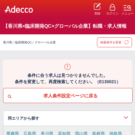
登録
ログイン
メニュー
【香川県×臨床開発QC×グローバル企業】転職・求人情報
香川県／臨床開発QC／グローバル企業
検索条件を変更
条件に合う求人は見つかりませんでした。
条件を変更して、再度検索してください。（E130021）
求人条件設定ページに戻る
同エリアから探す
愛媛県
広島県
香川県
高知県
岡山県
島根県
徳島県