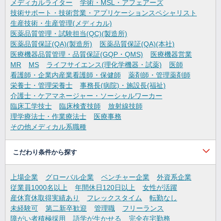
メディカルライター
学術・MSL・アフェアーズ
技術サポート・技術営業・アプリケーションスペシャリスト
生産技術・生産管理(メディカル)
医薬品質管理・試験担当(QC)(製造所)
医薬品質保証(QA)(製造所)
医薬品質保証(QA)(本社)
医療機器品質管理・品質保証(GQP・QMS)
医療機器営業
MR
MS
ライフサイエンス(理化学機器・試薬)
医師
看護師・企業内産業看護師・保健師
薬剤師・管理薬剤師
栄養士・管理栄養士
事務長(病院)・施設長(福祉)
介護士・ケアマネージャー・ソーシャルワーカー
臨床工学技士
臨床検査技師
放射線技師
理学療法士・作業療法士
医療事務
その他メディカル系職種
こだわり条件から探す
上場企業
グローバル企業
ベンチャー企業
外資系企業
従業員1000名以上
年間休日120日以上
女性が活躍
産休育休取得実績あり
フレックスタイム
転勤なし
未経験可
第二新卒歓迎
管理職
フリーランス
障がい者積極採用
語学が生かせる
完全在宅勤務