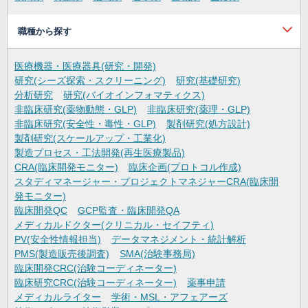
職種から探す
医療機器・医療器具(研究・開発)
研究(シーズ探索・スクリーニング)
研究(基礎研究)
分析研究
研究(バイオインフォマティクス)
非臨床研究(薬物動態・GLP)
非臨床研究(薬理・GLP)
非臨床研究(安全性・毒性・GLP)
製剤研究(処方設計)
製剤研究(スケールアップ・工業化)
製造プロセス・工法開発(再生医療製品)
CRA(臨床開発モニター)
臨床企画(プロトコル作成)
スタディマネージャー・プロジェクトマネジャーCRA(臨床開
発モニター)
臨床開発QC
GCP監査・臨床開発QA
メディカルドクター(クリニカル・セイフティ)
PV(安全性情報担当)
データマネジメント・統計解析
PMS(製造販売後調査)
SMA(治験事務局)
臨床開発CRC(治験コーディネーター)
臨床研究CRC(治験コーディネーター)
薬事申請
メディカルライター
学術・MSL・アフェアーズ