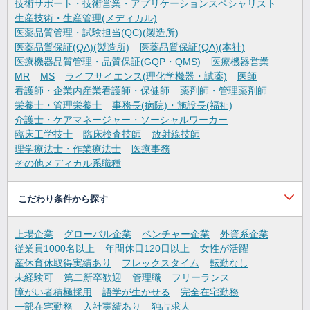
技術サポート・技術営業・アプリケーションスペシャリスト
生産技術・生産管理(メディカル)
医薬品質管理・試験担当(QC)(製造所)
医薬品質保証(QA)(製造所)
医薬品質保証(QA)(本社)
医療機器品質管理・品質保証(GQP・QMS)
医療機器営業
MR
MS
ライフサイエンス(理化学機器・試薬)
医師
看護師・企業内産業看護師・保健師
薬剤師・管理薬剤師
栄養士・管理栄養士
事務長(病院)・施設長(福祉)
介護士・ケアマネージャー・ソーシャルワーカー
臨床工学技士
臨床検査技師
放射線技師
理学療法士・作業療法士
医療事務
その他メディカル系職種
こだわり条件から探す
上場企業
グローバル企業
ベンチャー企業
外資系企業
従業員1000名以上
年間休日120日以上
女性が活躍
産休育休取得実績あり
フレックスタイム
転勤なし
未経験可
第二新卒歓迎
管理職
フリーランス
障がい者積極採用
語学が生かせる
完全在宅勤務
一部在宅勤務
入社実績あり
独占求人