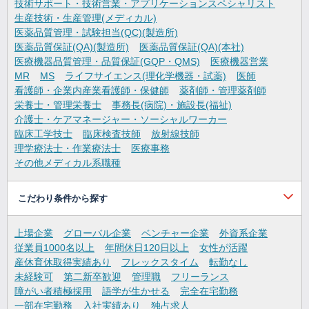
技術サポート・技術営業・アプリケーションスペシャリスト
生産技術・生産管理(メディカル)
医薬品質管理・試験担当(QC)(製造所)
医薬品質保証(QA)(製造所)
医薬品質保証(QA)(本社)
医療機器品質管理・品質保証(GQP・QMS)
医療機器営業
MR
MS
ライフサイエンス(理化学機器・試薬)
医師
看護師・企業内産業看護師・保健師
薬剤師・管理薬剤師
栄養士・管理栄養士
事務長(病院)・施設長(福祉)
介護士・ケアマネージャー・ソーシャルワーカー
臨床工学技士
臨床検査技師
放射線技師
理学療法士・作業療法士
医療事務
その他メディカル系職種
こだわり条件から探す
上場企業
グローバル企業
ベンチャー企業
外資系企業
従業員1000名以上
年間休日120日以上
女性が活躍
産休育休取得実績あり
フレックスタイム
転勤なし
未経験可
第二新卒歓迎
管理職
フリーランス
障がい者積極採用
語学が生かせる
完全在宅勤務
一部在宅勤務
入社実績あり
独占求人