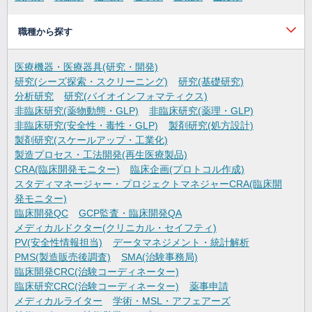
職種から探す
医療機器・医療器具(研究・開発)
研究(シーズ探索・スクリーニング)
研究(基礎研究)
分析研究
研究(バイオインフォマティクス)
非臨床研究(薬物動態・GLP)
非臨床研究(薬理・GLP)
非臨床研究(安全性・毒性・GLP)
製剤研究(処方設計)
製剤研究(スケールアップ・工業化)
製造プロセス・工法開発(再生医療製品)
CRA(臨床開発モニター)
臨床企画(プロトコル作成)
スタディマネージャー・プロジェクトマネジャーCRA(臨床開
発モニター)
臨床開発QC
GCP監査・臨床開発QA
メディカルドクター(クリニカル・セイフティ)
PV(安全性情報担当)
データマネジメント・統計解析
PMS(製造販売後調査)
SMA(治験事務局)
臨床開発CRC(治験コーディネーター)
臨床研究CRC(治験コーディネーター)
薬事申請
メディカルライター
学術・MSL・アフェアーズ