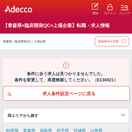
登録
ログイン
メニュー
【青森県×臨床開発QC×上場企業】転職・求人情報
青森県／臨床開発QC／上場企業
検索条件を変更
条件に合う求人は見つかりませんでした。
条件を変更して、再度検索してください。（E130021）
求人条件設定ページに戻る
同エリアから探す
秋田県
青森県
福島県
岩手県
宮城県
山形県