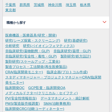
千葉県
群馬県
茨城県
神奈川県
埼玉県
栃木県
東京都
職種から探す
医療機器・医療器具(研究・開発)
研究(シーズ探索・スクリーニング)
研究(基礎研究)
分析研究
研究(バイオインフォマティクス)
非臨床研究(薬物動態・GLP)
非臨床研究(薬理・GLP)
非臨床研究(安全性・毒性・GLP)
製剤研究(処方設計)
製剤研究(スケールアップ・工業化)
製造プロセス・工法開発(再生医療製品)
CRA(臨床開発モニター)
臨床企画(プロトコル作成)
スタディマネージャー・プロジェクトマネジャーCRA(臨床開
発モニター)
臨床開発QC
GCP監査・臨床開発QA
メディカルドクター(クリニカル・セイフティ)
PV(安全性情報担当)
データマネジメント・統計解析
PMS(製造販売後調査)
SMA(治験事務局)
臨床開発CRC(治験コーディネーター)