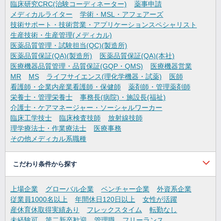
臨床研究CRC(治験コーディネーター)
薬事申請
メディカルライター
学術・MSL・アフェアーズ
技術サポート・技術営業・アプリケーションスペシャリスト
生産技術・生産管理(メディカル)
医薬品質管理・試験担当(QC)(製造所)
医薬品質保証(QA)(製造所)
医薬品質保証(QA)(本社)
医療機器品質管理・品質保証(GQP・QMS)
医療機器営業
MR
MS
ライフサイエンス(理化学機器・試薬)
医師
看護師・企業内産業看護師・保健師
薬剤師・管理薬剤師
栄養士・管理栄養士
事務長(病院)・施設長(福祉)
介護士・ケアマネージャー・ソーシャルワーカー
臨床工学技士
臨床検査技師
放射線技師
理学療法士・作業療法士
医療事務
その他メディカル系職種
こだわり条件から探す
上場企業
グローバル企業
ベンチャー企業
外資系企業
従業員1000名以上
年間休日120日以上
女性が活躍
産休育休取得実績あり
フレックスタイム
転勤なし
未経験可
第二新卒歓迎
管理職
フリーランス