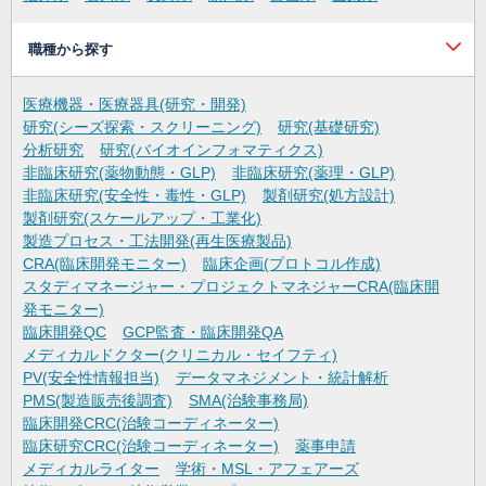
職種から探す
医療機器・医療器具(研究・開発)
研究(シーズ探索・スクリーニング)
研究(基礎研究)
分析研究
研究(バイオインフォマティクス)
非臨床研究(薬物動態・GLP)
非臨床研究(薬理・GLP)
非臨床研究(安全性・毒性・GLP)
製剤研究(処方設計)
製剤研究(スケールアップ・工業化)
製造プロセス・工法開発(再生医療製品)
CRA(臨床開発モニター)
臨床企画(プロトコル作成)
スタディマネージャー・プロジェクトマネジャーCRA(臨床開
発モニター)
臨床開発QC
GCP監査・臨床開発QA
メディカルドクター(クリニカル・セイフティ)
PV(安全性情報担当)
データマネジメント・統計解析
PMS(製造販売後調査)
SMA(治験事務局)
臨床開発CRC(治験コーディネーター)
臨床研究CRC(治験コーディネーター)
薬事申請
メディカルライター
学術・MSL・アフェアーズ