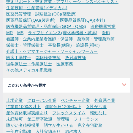
技術サポート・技術営業・アプリケーションスペシャリスト
生産技術・生産管理(メディカル)
医薬品質管理・試験担当(QC)(製造所)
医薬品質保証(QA)(製造所)
医薬品質保証(QA)(本社)
医療機器品質管理・品質保証(GQP・QMS)
医療機器営業
MR
MS
ライフサイエンス(理化学機器・試薬)
医師
看護師・企業内産業看護師・保健師
薬剤師・管理薬剤師
栄養士・管理栄養士
事務長(病院)・施設長(福祉)
介護士・ケアマネージャー・ソーシャルワーカー
臨床工学技士
臨床検査技師
放射線技師
理学療法士・作業療法士
医療事務
その他メディカル系職種
こだわり条件から探す
上場企業
グローバル企業
ベンチャー企業
外資系企業
従業員1000名以上
年間休日120日以上
女性が活躍
産休育休取得実績あり
フレックスタイム
転勤なし
未経験可
第二新卒歓迎
管理職
フリーランス
障がい者積極採用
語学が生かせる
完全在宅勤務
一部在宅勤務
入社実績あり
独占求人