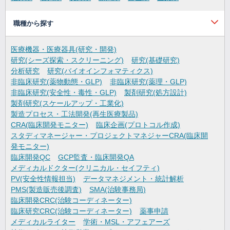
職種から探す
医療機器・医療器具(研究・開発)
研究(シーズ探索・スクリーニング)
研究(基礎研究)
分析研究
研究(バイオインフォマティクス)
非臨床研究(薬物動態・GLP)
非臨床研究(薬理・GLP)
非臨床研究(安全性・毒性・GLP)
製剤研究(処方設計)
製剤研究(スケールアップ・工業化)
製造プロセス・工法開発(再生医療製品)
CRA(臨床開発モニター)
臨床企画(プロトコル作成)
スタディマネージャー・プロジェクトマネジャーCRA(臨床開
発モニター)
臨床開発QC
GCP監査・臨床開発QA
メディカルドクター(クリニカル・セイフティ)
PV(安全性情報担当)
データマネジメント・統計解析
PMS(製造販売後調査)
SMA(治験事務局)
臨床開発CRC(治験コーディネーター)
臨床研究CRC(治験コーディネーター)
薬事申請
メディカルライター
学術・MSL・アフェアーズ