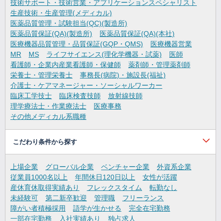
技術サポート・技術営業・アプリケーションスペシャリスト
生産技術・生産管理(メディカル)
医薬品質管理・試験担当(QC)(製造所)
医薬品質保証(QA)(製造所)
医薬品質保証(QA)(本社)
医療機器品質管理・品質保証(GQP・QMS)
医療機器営業
MR
MS
ライフサイエンス(理化学機器・試薬)
医師
看護師・企業内産業看護師・保健師
薬剤師・管理薬剤師
栄養士・管理栄養士
事務長(病院)・施設長(福祉)
介護士・ケアマネージャー・ソーシャルワーカー
臨床工学技士
臨床検査技師
放射線技師
理学療法士・作業療法士
医療事務
その他メディカル系職種
こだわり条件から探す
上場企業
グローバル企業
ベンチャー企業
外資系企業
従業員1000名以上
年間休日120日以上
女性が活躍
産休育休取得実績あり
フレックスタイム
転勤なし
未経験可
第二新卒歓迎
管理職
フリーランス
障がい者積極採用
語学が生かせる
完全在宅勤務
一部在宅勤務
入社実績あり
独占求人