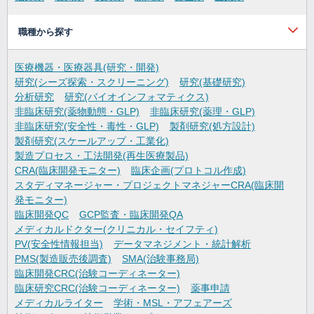
職種から探す
医療機器・医療器具(研究・開発)
研究(シーズ探索・スクリーニング)
研究(基礎研究)
分析研究
研究(バイオインフォマティクス)
非臨床研究(薬物動態・GLP)
非臨床研究(薬理・GLP)
非臨床研究(安全性・毒性・GLP)
製剤研究(処方設計)
製剤研究(スケールアップ・工業化)
製造プロセス・工法開発(再生医療製品)
CRA(臨床開発モニター)
臨床企画(プロトコル作成)
スタディマネージャー・プロジェクトマネジャーCRA(臨床開
発モニター)
臨床開発QC
GCP監査・臨床開発QA
メディカルドクター(クリニカル・セイフティ)
PV(安全性情報担当)
データマネジメント・統計解析
PMS(製造販売後調査)
SMA(治験事務局)
臨床開発CRC(治験コーディネーター)
臨床研究CRC(治験コーディネーター)
薬事申請
メディカルライター
学術・MSL・アフェアーズ