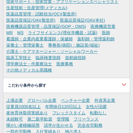
技術サポート・技術営業・アプリケーションスペシャリスト
生産技術・生産管理(メディカル)
医薬品質管理・試験担当(QC)(製造所)
医薬品質保証(QA)(製造所)
医薬品質保証(QA)(本社)
医療機器品質管理・品質保証(GQP・QMS)
医療機器営業
MR
MS
ライフサイエンス(理化学機器・試薬)
医師
看護師・企業内産業看護師・保健師
薬剤師・管理薬剤師
栄養士・管理栄養士
事務長(病院)・施設長(福祉)
介護士・ケアマネージャー・ソーシャルワーカー
臨床工学技士
臨床検査技師
放射線技師
理学療法士・作業療法士
医療事務
その他メディカル系職種
こだわり条件から探す
上場企業
グローバル企業
ベンチャー企業
外資系企業
従業員1000名以上
年間休日120日以上
女性が活躍
産休育休取得実績あり
フレックスタイム
転勤なし
未経験可
第二新卒歓迎
管理職
フリーランス
障がい者積極採用
語学が生かせる
完全在宅勤務
一部在宅勤務
入社実績あり
独占求人