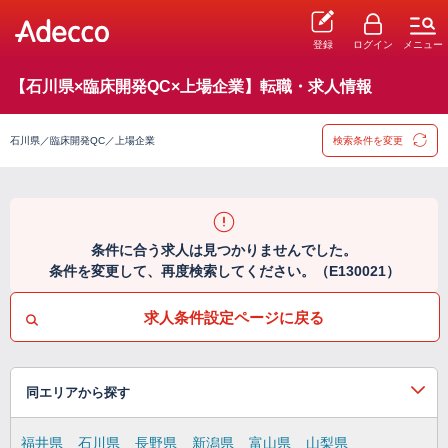
登録
ログイン
メニュー
【石川県×臨床開発QC×上場企業】転職・求人情報
石川県／臨床開発QC／上場企業
検索条件を変更
条件に合う求人は見つかりませんでした。
条件を変更して、再度検索してください。（E130021）
求人条件設定ページに戻る
同エリアから探す
福井県
石川県
長野県
新潟県
富山県
山梨県