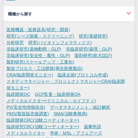
職種から探す
医療機器・医療器具(研究・開発)
研究(シーズ探索・スクリーニング)
研究(基礎研究)
分析研究
研究(バイオインフォマティクス)
非臨床研究(薬物動態・GLP)
非臨床研究(薬理・GLP)
非臨床研究(安全性・毒性・GLP)
製剤研究(処方設計)
製剤研究(スケールアップ・工業化)
製造プロセス・工法開発(再生医療製品)
CRA(臨床開発モニター)
臨床企画(プロトコル作成)
スタディマネージャー・プロジェクトマネジャーCRA(臨床開
発モニター)
臨床開発QC
GCP監査・臨床開発QA
メディカルドクター(クリニカル・セイフティ)
PV(安全性情報担当)
データマネジメント・統計解析
PMS(製造販売後調査)
SMA(治験事務局)
臨床開発CRC(治験コーディネーター)
臨床研究CRC(治験コーディネーター)
薬事申請
メディカルライター
学術・MSL・アフェアーズ