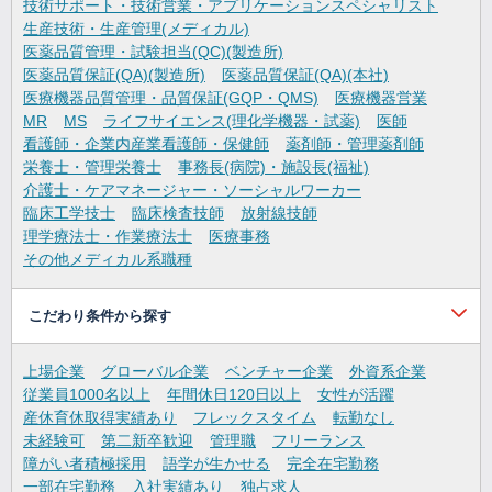
技術サポート・技術営業・アプリケーションスペシャリスト
生産技術・生産管理(メディカル)
医薬品質管理・試験担当(QC)(製造所)
医薬品質保証(QA)(製造所)
医薬品質保証(QA)(本社)
医療機器品質管理・品質保証(GQP・QMS)
医療機器営業
MR
MS
ライフサイエンス(理化学機器・試薬)
医師
看護師・企業内産業看護師・保健師
薬剤師・管理薬剤師
栄養士・管理栄養士
事務長(病院)・施設長(福祉)
介護士・ケアマネージャー・ソーシャルワーカー
臨床工学技士
臨床検査技師
放射線技師
理学療法士・作業療法士
医療事務
その他メディカル系職種
こだわり条件から探す
上場企業
グローバル企業
ベンチャー企業
外資系企業
従業員1000名以上
年間休日120日以上
女性が活躍
産休育休取得実績あり
フレックスタイム
転勤なし
未経験可
第二新卒歓迎
管理職
フリーランス
障がい者積極採用
語学が生かせる
完全在宅勤務
一部在宅勤務
入社実績あり
独占求人