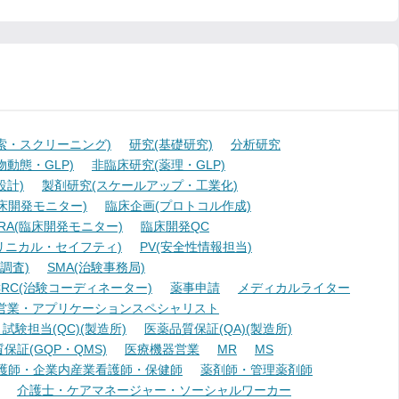
索・スクリーニング)
研究(基礎研究)
分析研究
動態・GLP)
非臨床研究(薬理・GLP)
設計)
製剤研究(スケールアップ・工業化)
臨床開発モニター)
臨床企画(プロトコル作成)
A(臨床開発モニター)
臨床開発QC
リニカル・セイフティ)
PV(安全性情報担当)
調査)
SMA(治験事務局)
RC(治験コーディネーター)
薬事申請
メディカルライター
営業・アプリケーションスペシャリスト
験担当(QC)(製造所)
医薬品質保証(QA)(製造所)
証(GQP・QMS)
医療機器営業
MR
MS
護師・企業内産業看護師・保健師
薬剤師・管理薬剤師
介護士・ケアマネージャー・ソーシャルワーカー