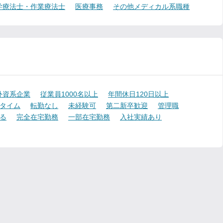
学療法士・作業療法士
医療事務
その他メディカル系職種
外資系企業
従業員1000名以上
年間休日120日以上
タイム
転勤なし
未経験可
第二新卒歓迎
管理職
る
完全在宅勤務
一部在宅勤務
入社実績あり