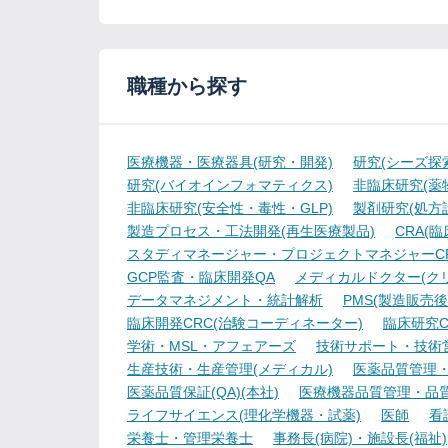
職種から探す
医療機器・医療器具(研究・開発)
研究(シーズ探
研究(バイオインフォマティクス)
非臨床研究(薬物
非臨床研究(安全性・毒性・GLP)
製剤研究(処方
製造プロセス・工法開発(再生医療製品)
CRA(
スタディマネージャー・プロジェクトマネジャーCR
GCP監査・臨床開発QA
メディカルドクター(ク
データマネジメント・統計解析
PMS(製造販売後
臨床開発CRC(治験コーディネーター)
臨床研究C
学術・MSL・アフェアーズ
技術サポート・技術
生産技術・生産管理(メディカル)
医薬品質管理・試
医薬品質保証(QA)(本社)
医療機器品質管理・品質保
ライフサイエンス(理化学機器・試薬)
医師
看
栄養士・管理栄養士
事務長(病院)・施設長(福祉)