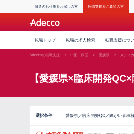
派遣のお仕事をお探しの方
転職支援をご希望の方
転職トップ
転職の求人検索
転職支援につ
Adeccoの転職支援
中国・四国
愛媛県
メディ
【愛媛県×臨床開発QC
選択条件
愛媛県／臨床開発QC／障がい者積