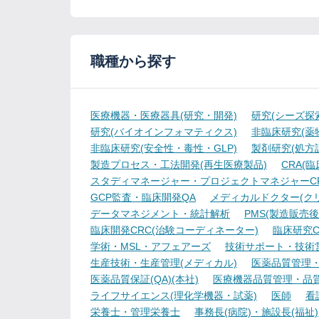
職種から探す
医療機器・医療器具(研究・開発)
研究(シーズ探
研究(バイオインフォマティクス)
非臨床研究(薬物
非臨床研究(安全性・毒性・GLP)
製剤研究(処方
製造プロセス・工法開発(再生医療製品)
CRA(
スタディマネージャー・プロジェクトマネジャーCR
GCP監査・臨床開発QA
メディカルドクター(ク
データマネジメント・統計解析
PMS(製造販売後
臨床開発CRC(治験コーディネーター)
臨床研究C
学術・MSL・アフェアーズ
技術サポート・技術
生産技術・生産管理(メディカル)
医薬品質管理・試
医薬品質保証(QA)(本社)
医療機器品質管理・品質保
ライフサイエンス(理化学機器・試薬)
医師
看
栄養士・管理栄養士
事務長(病院)・施設長(福祉)