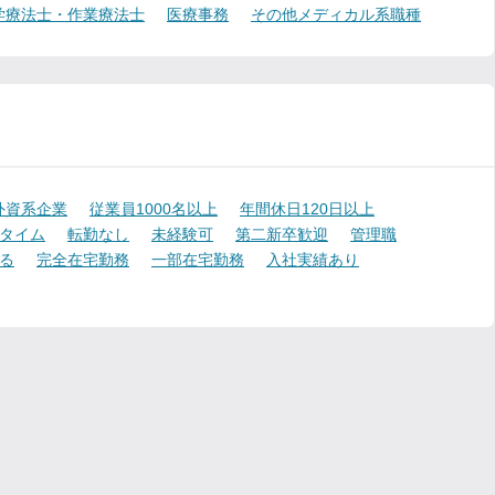
学療法士・作業療法士
医療事務
その他メディカル系職種
外資系企業
従業員1000名以上
年間休日120日以上
タイム
転勤なし
未経験可
第二新卒歓迎
管理職
る
完全在宅勤務
一部在宅勤務
入社実績あり