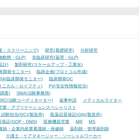
索・スクリーニング)
研究(基礎研究)
分析研究
動態・GLP)
非臨床研究(薬理・GLP)
設計)
製剤研究(スケールアップ・工業化)
臨床開発モニター)
臨床企画(プロトコル作成)
A(臨床開発モニター)
臨床開発QC
リニカル・セイフティ)
PV(安全性情報担当)
調査)
SMA(治験事務局)
RC(治験コーディネーター)
薬事申請
メディカルライター
営業・アプリケーションスペシャリスト
験担当(QC)(製造所)
医薬品質保証(QA)(製造所)
証(GQP・QMS)
医療機器営業
MR
MS
護師・企業内産業看護師・保健師
薬剤師・管理薬剤師
介護士・ケアマネージャー・ソーシャルワーカー