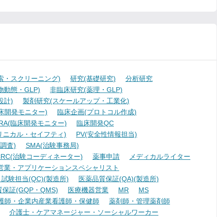
索・スクリーニング)
研究(基礎研究)
分析研究
動態・GLP)
非臨床研究(薬理・GLP)
設計)
製剤研究(スケールアップ・工業化)
臨床開発モニター)
臨床企画(プロトコル作成)
A(臨床開発モニター)
臨床開発QC
リニカル・セイフティ)
PV(安全性情報担当)
調査)
SMA(治験事務局)
RC(治験コーディネーター)
薬事申請
メディカルライター
営業・アプリケーションスペシャリスト
験担当(QC)(製造所)
医薬品質保証(QA)(製造所)
証(GQP・QMS)
医療機器営業
MR
MS
護師・企業内産業看護師・保健師
薬剤師・管理薬剤師
介護士・ケアマネージャー・ソーシャルワーカー