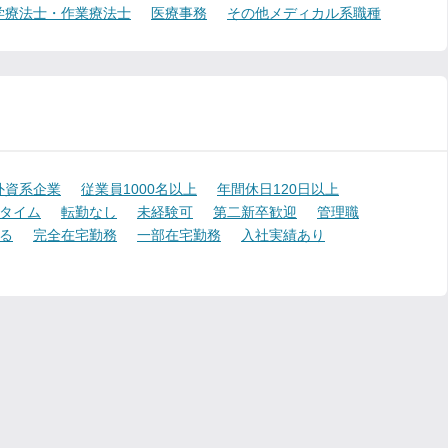
学療法士・作業療法士
医療事務
その他メディカル系職種
外資系企業
従業員1000名以上
年間休日120日以上
タイム
転勤なし
未経験可
第二新卒歓迎
管理職
る
完全在宅勤務
一部在宅勤務
入社実績あり