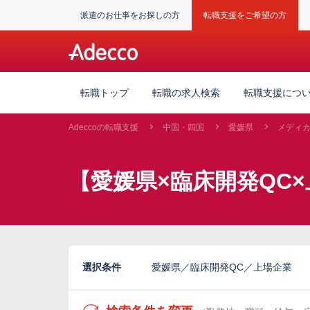
派遣のお仕事をお探しの方
転職支援をご希望の方
転職トップ
転職の求人検索
転職支援につ
Adeccoの転職支援
中国・四国
愛媛県
メディ
【愛媛県×臨床開発QC
選択条件
愛媛県／臨床開発QC／上場企業