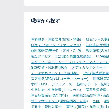
職種から探す
医療機器・医療器具(研究・開発)
研究(シーズ探
研究(バイオインフォマティクス)
非臨床研究(薬物
非臨床研究(安全性・毒性・GLP)
製剤研究(処方
製造プロセス・工法開発(再生医療製品)
CRA(
スタディマネージャー・プロジェクトマネジャーCR
GCP監査・臨床開発QA
メディカルドクター(ク
データマネジメント・統計解析
PMS(製造販売後
臨床開発CRC(治験コーディネーター)
臨床研究C
学術・MSL・アフェアーズ
技術サポート・技術
生産技術・生産管理(メディカル)
医薬品質管理・試
医薬品質保証(QA)(本社)
医療機器品質管理・品質保
ライフサイエンス(理化学機器・試薬)
医師
看
栄養士・管理栄養士
事務長(病院)・施設長(福祉)