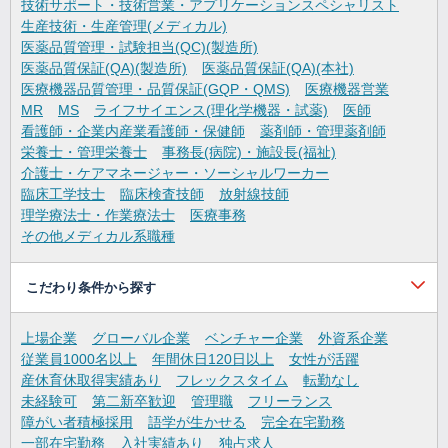
技術サポート・技術営業・アプリケーションスペシャリスト
生産技術・生産管理(メディカル)
医薬品質管理・試験担当(QC)(製造所)
医薬品質保証(QA)(製造所)
医薬品質保証(QA)(本社)
医療機器品質管理・品質保証(GQP・QMS)
医療機器営業
MR
MS
ライフサイエンス(理化学機器・試薬)
医師
看護師・企業内産業看護師・保健師
薬剤師・管理薬剤師
栄養士・管理栄養士
事務長(病院)・施設長(福祉)
介護士・ケアマネージャー・ソーシャルワーカー
臨床工学技士
臨床検査技師
放射線技師
理学療法士・作業療法士
医療事務
その他メディカル系職種
こだわり条件から探す
上場企業
グローバル企業
ベンチャー企業
外資系企業
従業員1000名以上
年間休日120日以上
女性が活躍
産休育休取得実績あり
フレックスタイム
転勤なし
未経験可
第二新卒歓迎
管理職
フリーランス
障がい者積極採用
語学が生かせる
完全在宅勤務
一部在宅勤務
入社実績あり
独占求人