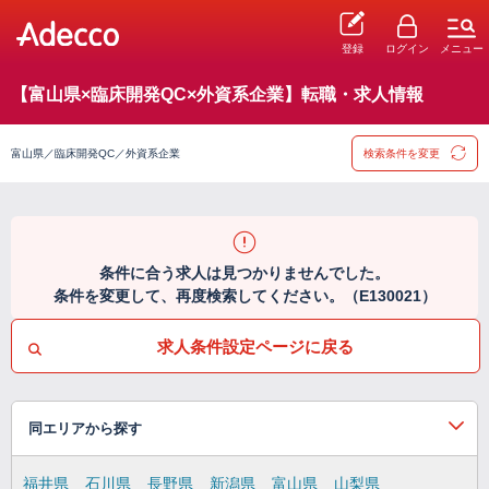
登録
ログイン
メニュー
【富山県×臨床開発QC×外資系企業】転職・求人情報
富山県／臨床開発QC／外資系企業
検索条件を変更
条件に合う求人は見つかりませんでした。
条件を変更して、再度検索してください。（E130021）
求人条件設定ページに戻る
同エリアから探す
福井県
石川県
長野県
新潟県
富山県
山梨県