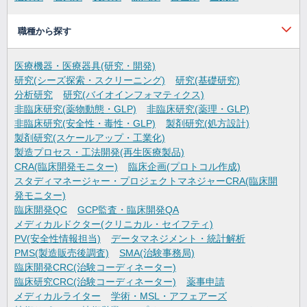
職種から探す
医療機器・医療器具(研究・開発)
研究(シーズ探索・スクリーニング)
研究(基礎研究)
分析研究
研究(バイオインフォマティクス)
非臨床研究(薬物動態・GLP)
非臨床研究(薬理・GLP)
非臨床研究(安全性・毒性・GLP)
製剤研究(処方設計)
製剤研究(スケールアップ・工業化)
製造プロセス・工法開発(再生医療製品)
CRA(臨床開発モニター)
臨床企画(プロトコル作成)
スタディマネージャー・プロジェクトマネジャーCRA(臨床開
発モニター)
臨床開発QC
GCP監査・臨床開発QA
メディカルドクター(クリニカル・セイフティ)
PV(安全性情報担当)
データマネジメント・統計解析
PMS(製造販売後調査)
SMA(治験事務局)
臨床開発CRC(治験コーディネーター)
臨床研究CRC(治験コーディネーター)
薬事申請
メディカルライター
学術・MSL・アフェアーズ