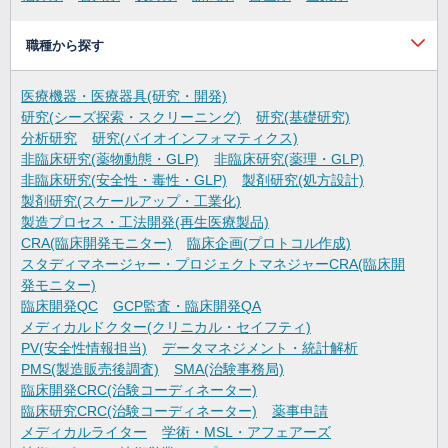
職種から探す
医療機器・医療器具(研究・開発)
研究(シーズ探索・スクリーニング)
研究(基礎研究)
分析研究
研究(バイオインフォマティクス)
非臨床研究(薬物動態・GLP)
非臨床研究(薬理・GLP)
非臨床研究(安全性・毒性・GLP)
製剤研究(処方設計)
製剤研究(スケールアップ・工業化)
製造プロセス・工法開発(再生医療製品)
CRA(臨床開発モニター)
臨床企画(プロトコル作成)
スタディマネージャー・プロジェクトマネジャーCRA(臨床開
発モニター)
臨床開発QC
GCP監査・臨床開発QA
メディカルドクター(クリニカル・セイフティ)
PV(安全性情報担当)
データマネジメント・統計解析
PMS(製造販売後調査)
SMA(治験事務局)
臨床開発CRC(治験コーディネーター)
臨床研究CRC(治験コーディネーター)
薬事申請
メディカルライター
学術・MSL・アフェアーズ