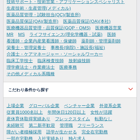
技術サポート・技術営業・アプリケーションスペシャリスト
生産技術・生産管理(メディカル)
医薬品質管理・試験担当(QC)(製造所)
医薬品質保証(QA)(製造所)
医薬品質保証(QA)(本社)
医療機器品質管理・品質保証(GQP・QMS)
医療機器営業
MR
MS
ライフサイエンス(理化学機器・試薬)
医師
看護師・企業内産業看護師・保健師
薬剤師・管理薬剤師
栄養士・管理栄養士
事務長(病院)・施設長(福祉)
介護士・ケアマネージャー・ソーシャルワーカー
臨床工学技士
臨床検査技師
放射線技師
理学療法士・作業療法士
医療事務
その他メディカル系職種
こだわり条件から探す
上場企業
グローバル企業
ベンチャー企業
外資系企業
従業員1000名以上
年間休日120日以上
女性が活躍
産休育休取得実績あり
フレックスタイム
転勤なし
未経験可
第二新卒歓迎
管理職
フリーランス
障がい者積極採用
語学が生かせる
完全在宅勤務
一部在宅勤務
入社実績あり
独占求人