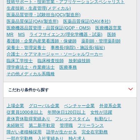
技術サポート・技術営業・アプリケーションスペシャリスト
生産技術・生産管理(メディカル)
医薬品質管理・試験担当(QC)(製造所)
医薬品質保証(QA)(製造所)
医薬品質保証(QA)(本社)
医療機器品質管理・品質保証(GQP・QMS)
医療機器営業
MR
MS
ライフサイエンス(理化学機器・試薬)
医師
看護師・企業内産業看護師・保健師
薬剤師・管理薬剤師
栄養士・管理栄養士
事務長(病院)・施設長(福祉)
介護士・ケアマネージャー・ソーシャルワーカー
臨床工学技士
臨床検査技師
放射線技師
理学療法士・作業療法士
医療事務
その他メディカル系職種
こだわり条件から探す
上場企業
グローバル企業
ベンチャー企業
外資系企業
従業員1000名以上
年間休日120日以上
女性が活躍
産休育休取得実績あり
フレックスタイム
転勤なし
未経験可
第二新卒歓迎
管理職
フリーランス
障がい者積極採用
語学が生かせる
完全在宅勤務
一部在宅勤務
入社実績あり
独占求人