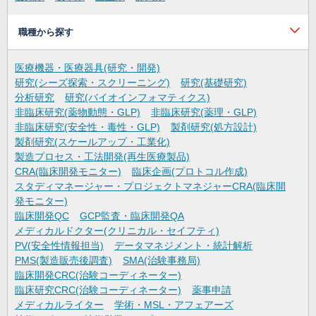
職種から探す
医療機器・医療器具(研究・開発)
研究(シーズ探索・スクリーニング)
研究(基礎研究)
分析研究
研究(バイオインフォマティクス)
非臨床研究(薬物動態・GLP)
非臨床研究(薬理・GLP)
非臨床研究(安全性・毒性・GLP)
製剤研究(処方設計)
製剤研究(スケールアップ・工業化)
製造プロセス・工法開発(再生医療製品)
CRA(臨床開発モニター)
臨床企画(プロトコル作成)
スタディマネージャー・プロジェクトマネジャーCRA(臨床開
発モニター)
臨床開発QC
GCP監査・臨床開発QA
メディカルドクター(クリニカル・セイフティ)
PV(安全性情報担当)
データマネジメント・統計解析
PMS(製造販売後調査)
SMA(治験事務局)
臨床開発CRC(治験コーディネーター)
臨床研究CRC(治験コーディネーター)
薬事申請
メディカルライター
学術・MSL・アフェアーズ