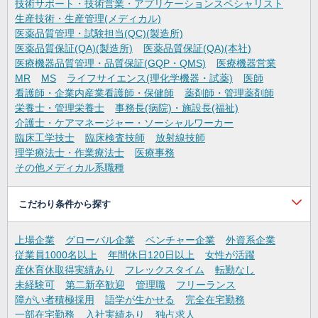
技術サポート・技術営業・アプリケーションスペシャリスト
生産技術・生産管理(メディカル)
医薬品質管理・試験担当(QC)(製造所)
医薬品質保証(QA)(製造所)
医薬品質保証(QA)(本社)
医療機器品質管理・品質保証(GQP・QMS)
医療機器営業
MR
MS
ライフサイエンス(理化学機器・試薬)
医師
看護師・企業内産業看護師・保健師
薬剤師・管理薬剤師
栄養士・管理栄養士
事務長(病院)・施設長(福祉)
介護士・ケアマネージャー・ソーシャルワーカー
臨床工学技士
臨床検査技師
放射線技師
理学療法士・作業療法士
医療事務
その他メディカル系職種
こだわり条件から探す
上場企業
グローバル企業
ベンチャー企業
外資系企業
従業員1000名以上
年間休日120日以上
女性が活躍
産休育休取得実績あり
フレックスタイム
転勤なし
未経験可
第二新卒歓迎
管理職
フリーランス
障がい者積極採用
語学が生かせる
完全在宅勤務
一部在宅勤務
入社実績あり
独占求人