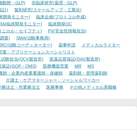
動態・GLP)
非臨床研究(薬理・GLP)
設計)
製剤研究(スケールアップ・工業化)
臨床開発モニター)
臨床企画(プロトコル作成)
A(臨床開発モニター)
臨床開発QC
リニカル・セイフティ)
PV(安全性情報担当)
調査)
SMA(治験事務局)
RC(治験コーディネーター)
薬事申請
メディカルライター
営業・アプリケーションスペシャリスト
験担当(QC)(製造所)
医薬品質保証(QA)(製造所)
証(GQP・QMS)
医療機器営業
MR
MS
護師・企業内産業看護師・保健師
薬剤師・管理薬剤師
介護士・ケアマネージャー・ソーシャルワーカー
学療法士・作業療法士
医療事務
その他メディカル系職種