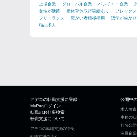
上場企業
グローバル企業
ベンチャー企業
女性が活躍
産休育休取得実績あり
フレックス
フリーランス
障がい者積極採用
語学が生かせ
独占求人
アデコの転職支援に登録
公開中
MyPagログイン
求人検索
転職のお仕事検索
事務の転
転職支援について
社名公開
アデコの転職支援の特長
注目企業
転職支援の流れ