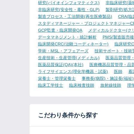
研究(バイオインフォマティクス)
非臨床研究(薬物
非臨床研究(安全性・毒性・GLP)
製剤研究(処方
製造プロセス・工法開発(再生医療製品)
CRA(
スタディマネージャー・プロジェクトマネジャーCR
GCP監査・臨床開発QA
メディカルドクター(ク
データマネジメント・統計解析
PMS(製造販売後
臨床開発CRC(治験コーディネーター)
臨床研究C
学術・MSL・アフェアーズ
技術サポート・技術
生産技術・生産管理(メディカル)
医薬品質管理・試
医薬品質保証(QA)(本社)
医療機器品質管理・品質保
ライフサイエンス(理化学機器・試薬)
医師
看
栄養士・管理栄養士
事務長(病院)・施設長(福祉)
臨床工学技士
臨床検査技師
放射線技師
理
こだわり条件から探す