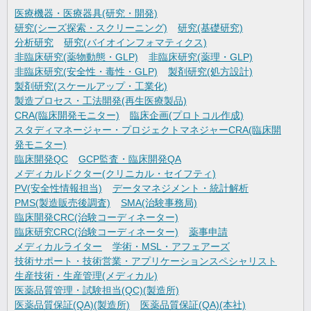
医療機器・医療器具(研究・開発)
研究(シーズ探索・スクリーニング)
研究(基礎研究)
分析研究
研究(バイオインフォマティクス)
非臨床研究(薬物動態・GLP)
非臨床研究(薬理・GLP)
非臨床研究(安全性・毒性・GLP)
製剤研究(処方設計)
製剤研究(スケールアップ・工業化)
製造プロセス・工法開発(再生医療製品)
CRA(臨床開発モニター)
臨床企画(プロトコル作成)
スタディマネージャー・プロジェクトマネジャーCRA(臨床開
発モニター)
臨床開発QC
GCP監査・臨床開発QA
メディカルドクター(クリニカル・セイフティ)
PV(安全性情報担当)
データマネジメント・統計解析
PMS(製造販売後調査)
SMA(治験事務局)
臨床開発CRC(治験コーディネーター)
臨床研究CRC(治験コーディネーター)
薬事申請
メディカルライター
学術・MSL・アフェアーズ
技術サポート・技術営業・アプリケーションスペシャリスト
生産技術・生産管理(メディカル)
医薬品質管理・試験担当(QC)(製造所)
医薬品質保証(QA)(製造所)
医薬品質保証(QA)(本社)