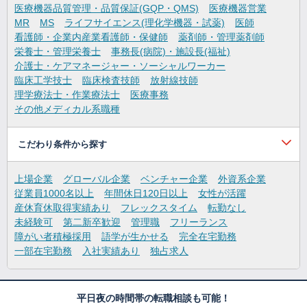
医療機器品質管理・品質保証(GQP・QMS)
医療機器営業
MR
MS
ライフサイエンス(理化学機器・試薬)
医師
看護師・企業内産業看護師・保健師
薬剤師・管理薬剤師
栄養士・管理栄養士
事務長(病院)・施設長(福祉)
介護士・ケアマネージャー・ソーシャルワーカー
臨床工学技士
臨床検査技師
放射線技師
理学療法士・作業療法士
医療事務
その他メディカル系職種
こだわり条件から探す
上場企業
グローバル企業
ベンチャー企業
外資系企業
従業員1000名以上
年間休日120日以上
女性が活躍
産休育休取得実績あり
フレックスタイム
転勤なし
未経験可
第二新卒歓迎
管理職
フリーランス
障がい者積極採用
語学が生かせる
完全在宅勤務
一部在宅勤務
入社実績あり
独占求人
平日夜の時間帯の転職相談も可能！