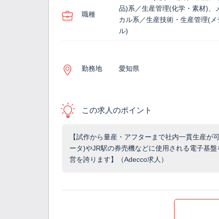
品)系／生産管理(化学・素材)、
職種
カル系／生産技術・生産管理(メ
ル)
勤務地
愛知県
この求人のポイント
【試作から量産・アフターまで社内一貫生産が可
ータ)やJR駅の券売機などに使用される電子基
営を誇ります】（Adecco求人）