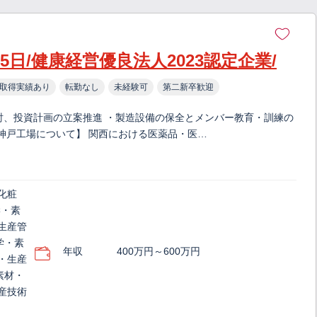
5日/健康経営優良法人2023認定企業/
取得実績あり
転勤なし
未経験可
第二新卒歓迎
討、投資計画の立案推進 ・製造設備の保全とメンバー教育・訓練の
神戸工場について】 関西における医薬品・医…
化粧
学・素
生産管
学・素
年収
400万円～600万円
・生産
素材・
産技術