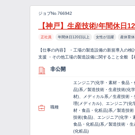
ジョブNo.766942
【神戸】生産技術/年間休日12
正社員
年間休日120日以上
女性が活躍
産休育休
【仕事の内容】 ・工場の製造設備の新規導入の検
支援 ・その他工場の製造設備に関すること全般 【
非公開
エンジニア(化学・素材・食品・
品)系／製造技術・生産技術(化
材)、メディカル系／生産技術・
理(メディカル)、エンジニア(化
職種
材・食品・化粧品)系／製造技術
技術(食品)、エンジニア(化学・
食品・化粧品)系／製造技術・生
(化粧品)