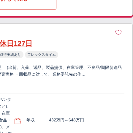
休日127日
取得実績あり
フレックスタイム
理 (出荷、入荷、返品、製品提供、在庫管理、不良品/期限切迫品
廃棄実務 ・回収品に対して、業務委託先の作…
ベンダ
ど)、
・在庫
食品・
年収
432万円～648万円
)、メ