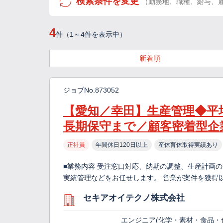
検索条件を変更
（勤務地、職種、給与、
4
件（1～4件を表示中）
新着順
ジョブNo.873052
【愛知／幸田】生産管理◆平
長期保守まで／顧客密着型企
正社員
年間休日120日以上
産休育休取得実績あり
■業務内容 受注窓口対応、納期の調整、生産計画
実績管理などをお任せします。 営業が案件を獲得
セキアオイテクノ株式会社
エンジニア(化学・素材・食品・