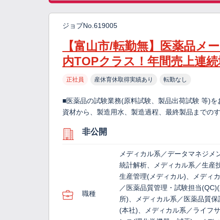
ジョブNo.619005
【富山市/転勤無】医薬品メ
内TOPクラス！年間売上連続
正社員
産休育休取得実績あり
転勤なし
■医薬品の試験業務(原料試験、製品出荷試験 等)
資材から、製造用水、製造過程、最終製品までのすべ
非公開
メディカル系／データマネジメ
統計解析、メディカル系／生産
生産管理(メディカル)、メディ
／医薬品質管理・試験担当(QC)
職種
所)、メディカル系／医薬品質保証
(本社)、メディカル系／ライフ