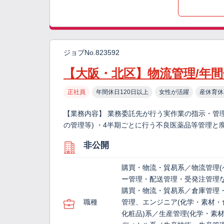
ジョブNo.823592
【大阪・北区】物流管理/年間
正社員
年間休日120日以上
女性が活躍
産休育休
【業務内容】 業務委託先が行う実作業の指示・管
の管理等) ・4半期ごとに行う不良医薬品等管理と
非公開
購買・物流・貿易系／物流管理(
ー管理・配送管理・受発注管理な
購買・物流・貿易系／倉庫管理
職種
管理、エンジニア(化学・素材・
化粧品)系／生産管理(化学・素材