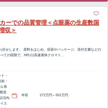
ーカーでの品質管理＜点眼薬の生産数国
増収＞
をお任せします。 原料をはじめ、容器やパッケージ、添付文書などの
ての段階で、HPLC(高速液体クロマト…
ント・
技術・
カル系
(製造
年収
272万円～501万円
(QA)
サイエ