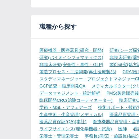
職種から探す
医療機器・医療器具(研究・開発)
研究(シーズ探
研究(バイオインフォマティクス)
非臨床研究(薬物
非臨床研究(安全性・毒性・GLP)
製剤研究(処方
製造プロセス・工法開発(再生医療製品)
CRA(
スタディマネージャー・プロジェクトマネジャーCR
GCP監査・臨床開発QA
メディカルドクター(ク
データマネジメント・統計解析
PMS(製造販売後
臨床開発CRC(治験コーディネーター)
臨床研究C
学術・MSL・アフェアーズ
技術サポート・技術
生産技術・生産管理(メディカル)
医薬品質管理・試
医薬品質保証(QA)(本社)
医療機器品質管理・品質保
ライフサイエンス(理化学機器・試薬)
医師
看
栄養士・管理栄養士
事務長(病院)・施設長(福祉)