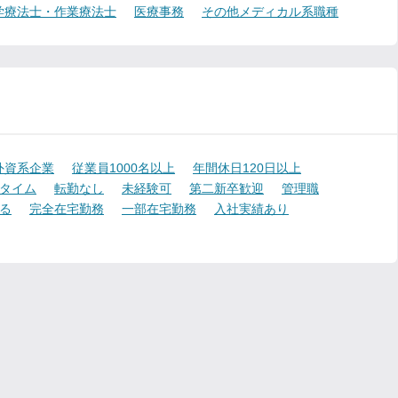
学療法士・作業療法士
医療事務
その他メディカル系職種
外資系企業
従業員1000名以上
年間休日120日以上
タイム
転勤なし
未経験可
第二新卒歓迎
管理職
る
完全在宅勤務
一部在宅勤務
入社実績あり