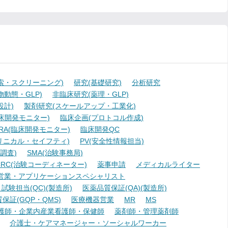
索・スクリーニング)
研究(基礎研究)
分析研究
動態・GLP)
非臨床研究(薬理・GLP)
設計)
製剤研究(スケールアップ・工業化)
臨床開発モニター)
臨床企画(プロトコル作成)
A(臨床開発モニター)
臨床開発QC
リニカル・セイフティ)
PV(安全性情報担当)
調査)
SMA(治験事務局)
RC(治験コーディネーター)
薬事申請
メディカルライター
営業・アプリケーションスペシャリスト
験担当(QC)(製造所)
医薬品質保証(QA)(製造所)
証(GQP・QMS)
医療機器営業
MR
MS
護師・企業内産業看護師・保健師
薬剤師・管理薬剤師
介護士・ケアマネージャー・ソーシャルワーカー