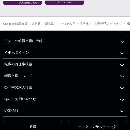
Adeccoの転職支援
北信越
新潟県
メディカル系
生産技術・生産管理(メディカル)
転
アデコの転職支援に登録
MyPagログイン
転職のお仕事検索
転職支援について
公開中の求人検索
Q&A・お問い合わせ
企業情報
派遣
テックコンサルティング