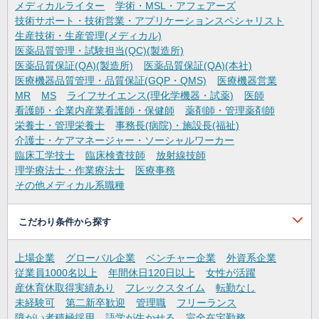
メディカルライター
学術・MSL・アフェアーズ
技術サポート・技術営業・アプリケーションスペシャリスト
生産技術・生産管理(メディカル)
医薬品質管理・試験担当(QC)(製造所)
医薬品質保証(QA)(製造所)
医薬品質保証(QA)(本社)
医療機器品質管理・品質保証(GQP・QMS)
医療機器営業
MR
MS
ライフサイエンス(理化学機器・試薬)
医師
看護師・企業内産業看護師・保健師
薬剤師・管理薬剤師
栄養士・管理栄養士
事務長(病院)・施設長(福祉)
介護士・ケアマネージャー・ソーシャルワーカー
臨床工学技士
臨床検査技師
放射線技師
理学療法士・作業療法士
医療事務
その他メディカル系職種
こだわり条件から探す
上場企業
グローバル企業
ベンチャー企業
外資系企業
従業員1000名以上
年間休日120日以上
女性が活躍
産休育休取得実績あり
フレックスタイム
転勤なし
未経験可
第二新卒歓迎
管理職
フリーランス
障がい者積極採用
語学が生かせる
完全在宅勤務