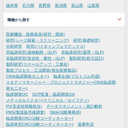
福井県
石川県
長野県
新潟県
富山県
山梨県
職種から探す
医療機器・医療器具(研究・開発)
研究(シーズ探索・スクリーニング)
研究(基礎研究)
分析研究
研究(バイオインフォマティクス)
非臨床研究(薬物動態・GLP)
非臨床研究(薬理・GLP)
非臨床研究(安全性・毒性・GLP)
製剤研究(処方設計)
製剤研究(スケールアップ・工業化)
製造プロセス・工法開発(再生医療製品)
CRA(臨床開発モニター)
臨床企画(プロトコル作成)
スタディマネージャー・プロジェクトマネジャーCRA(臨床開
発モニター)
臨床開発QC
GCP監査・臨床開発QA
メディカルドクター(クリニカル・セイフティ)
PV(安全性情報担当)
データマネジメント・統計解析
PMS(製造販売後調査)
SMA(治験事務局)
臨床開発CRC(治験コーディネーター)
臨床研究CRC(治験コーディネーター)
薬事申請