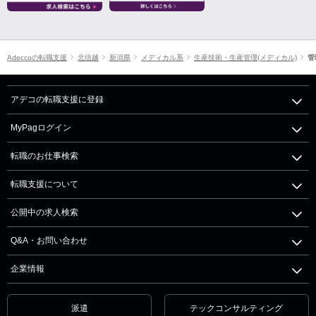
Adeccoの転職支援
北信越
新潟県
メディカル系
生産技術・生産管理(メディカル)
管
アデコの転職支援に登録
MyPagログイン
転職のお仕事検索
転職支援について
公開中の求人検索
Q&A・お問い合わせ
企業情報
派遣
テックコンサルティング