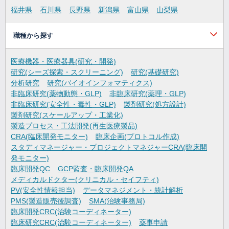
福井県
石川県
長野県
新潟県
富山県
山梨県
職種から探す
医療機器・医療器具(研究・開発)
研究(シーズ探索・スクリーニング)
研究(基礎研究)
分析研究
研究(バイオインフォマティクス)
非臨床研究(薬物動態・GLP)
非臨床研究(薬理・GLP)
非臨床研究(安全性・毒性・GLP)
製剤研究(処方設計)
製剤研究(スケールアップ・工業化)
製造プロセス・工法開発(再生医療製品)
CRA(臨床開発モニター)
臨床企画(プロトコル作成)
スタディマネージャー・プロジェクトマネジャーCRA(臨床開
発モニター)
臨床開発QC
GCP監査・臨床開発QA
メディカルドクター(クリニカル・セイフティ)
PV(安全性情報担当)
データマネジメント・統計解析
PMS(製造販売後調査)
SMA(治験事務局)
臨床開発CRC(治験コーディネーター)
臨床研究CRC(治験コーディネーター)
薬事申請