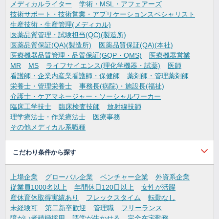
メディカルライター
学術・MSL・アフェアーズ
技術サポート・技術営業・アプリケーションスペシャリスト
生産技術・生産管理(メディカル)
医薬品質管理・試験担当(QC)(製造所)
医薬品質保証(QA)(製造所)
医薬品質保証(QA)(本社)
医療機器品質管理・品質保証(GQP・QMS)
医療機器営業
MR
MS
ライフサイエンス(理化学機器・試薬)
医師
看護師・企業内産業看護師・保健師
薬剤師・管理薬剤師
栄養士・管理栄養士
事務長(病院)・施設長(福祉)
介護士・ケアマネージャー・ソーシャルワーカー
臨床工学技士
臨床検査技師
放射線技師
理学療法士・作業療法士
医療事務
その他メディカル系職種
こだわり条件から探す
上場企業
グローバル企業
ベンチャー企業
外資系企業
従業員1000名以上
年間休日120日以上
女性が活躍
産休育休取得実績あり
フレックスタイム
転勤なし
未経験可
第二新卒歓迎
管理職
フリーランス
障がい者積極採用
語学が生かせる
完全在宅勤務