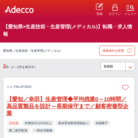
登録
ログイン
メニュー
【愛知県×生産技術・生産管理(メディカル)】転職・求人情
報
愛知県／生産技術・生産管理(メディカル)
検索条件を変更
2
件（1～2件を表示中）
ジョブNo.873052
【愛知／幸田】生産管理◆平均残業0～10時間／
高品質製品を設計～長期保守まで／顧客密着型企
業
正社員
年間休日120日以上
産休育休取得実績あり
未経験可
第二新卒歓迎
一部在宅勤務