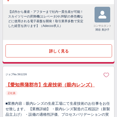
【試作から量産・アフターまで社内一貫生産が可能！
スカイツリーの昇降機(エレベータ)やJR駅の券売機な
どに使用される電子基盤を開発！取引業界多数で安定
した経営を誇ります】（Adecco求人）
コンサルタント
関谷 美沙子
詳しく見る
ジョブNo.561226
【愛知県蒲郡市】生産技術（眼内レンズ）
正社員
■業務内容：眼内レンズの生産工場にて生産技術のお仕事をお任
せ致します。 【業務詳細】 ・眼内レンズ製造の工程設計（新製
品立上げ） ・設備の適格性評価、プロセスバリデーションの実