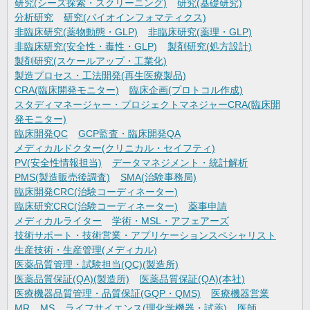
研究(シーズ探索・スクリーニング)
研究(基礎研究)
分析研究
研究(バイオインフォマティクス)
非臨床研究(薬物動態・GLP)
非臨床研究(薬理・GLP)
非臨床研究(安全性・毒性・GLP)
製剤研究(処方設計)
製剤研究(スケールアップ・工業化)
製造プロセス・工法開発(再生医療製品)
CRA(臨床開発モニター)
臨床企画(プロトコル作成)
スタディマネージャー・プロジェクトマネジャーCRA(臨床開
発モニター)
臨床開発QC
GCP監査・臨床開発QA
メディカルドクター(クリニカル・セイフティ)
PV(安全性情報担当)
データマネジメント・統計解析
PMS(製造販売後調査)
SMA(治験事務局)
臨床開発CRC(治験コーディネーター)
臨床研究CRC(治験コーディネーター)
薬事申請
メディカルライター
学術・MSL・アフェアーズ
技術サポート・技術営業・アプリケーションスペシャリスト
生産技術・生産管理(メディカル)
医薬品質管理・試験担当(QC)(製造所)
医薬品質保証(QA)(製造所)
医薬品質保証(QA)(本社)
医療機器品質管理・品質保証(GQP・QMS)
医療機器営業
MR
MS
ライフサイエンス(理化学機器・試薬)
医師