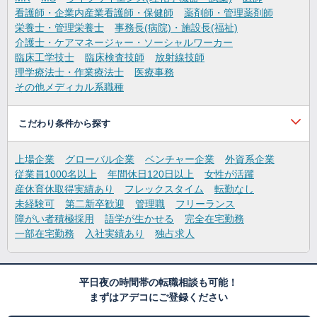
看護師・企業内産業看護師・保健師
薬剤師・管理薬剤師
栄養士・管理栄養士
事務長(病院)・施設長(福祉)
介護士・ケアマネージャー・ソーシャルワーカー
臨床工学技士
臨床検査技師
放射線技師
理学療法士・作業療法士
医療事務
その他メディカル系職種
こだわり条件から探す
上場企業
グローバル企業
ベンチャー企業
外資系企業
従業員1000名以上
年間休日120日以上
女性が活躍
産休育休取得実績あり
フレックスタイム
転勤なし
未経験可
第二新卒歓迎
管理職
フリーランス
障がい者積極採用
語学が生かせる
完全在宅勤務
一部在宅勤務
入社実績あり
独占求人
平日夜の時間帯の転職相談も可能！
まずはアデコにご登録ください