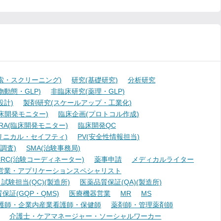
索・スクリーニング)
研究(基礎研究)
分析研究
動態・GLP)
非臨床研究(薬理・GLP)
設計)
製剤研究(スケールアップ・工業化)
臨床開発モニター)
臨床企画(プロトコル作成)
A(臨床開発モニター)
臨床開発QC
リニカル・セイフティ)
PV(安全性情報担当)
調査)
SMA(治験事務局)
RC(治験コーディネーター)
薬事申請
メディカルライター
営業・アプリケーションスペシャリスト
験担当(QC)(製造所)
医薬品質保証(QA)(製造所)
証(GQP・QMS)
医療機器営業
MR
MS
護師・企業内産業看護師・保健師
薬剤師・管理薬剤師
介護士・ケアマネージャー・ソーシャルワーカー