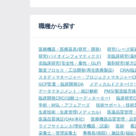
職種から探す
医療機器・医療器具(研究・開発)
研究(シーズ探
研究(バイオインフォマティクス)
非臨床研究(薬物
非臨床研究(安全性・毒性・GLP)
製剤研究(処方
製造プロセス・工法開発(再生医療製品)
CRA(
スタディマネージャー・プロジェクトマネジャーCR
GCP監査・臨床開発QA
メディカルドクター(ク
データマネジメント・統計解析
PMS(製造販売後
臨床開発CRC(治験コーディネーター)
臨床研究C
学術・MSL・アフェアーズ
技術サポート・技術
生産技術・生産管理(メディカル)
医薬品質管理・試
医薬品質保証(QA)(本社)
医療機器品質管理・品質保
ライフサイエンス(理化学機器・試薬)
医師
看
栄養士・管理栄養士
事務長(病院)・施設長(福祉)