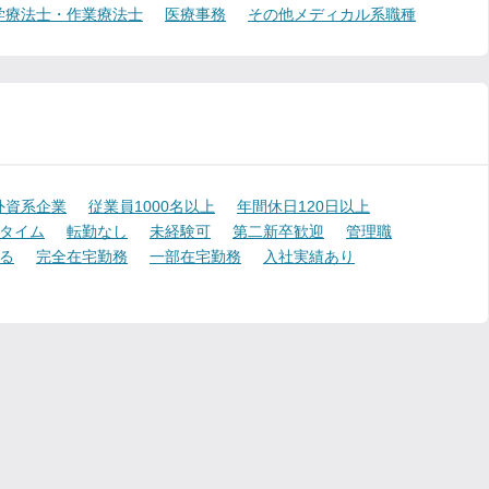
学療法士・作業療法士
医療事務
その他メディカル系職種
外資系企業
従業員1000名以上
年間休日120日以上
タイム
転勤なし
未経験可
第二新卒歓迎
管理職
る
完全在宅勤務
一部在宅勤務
入社実績あり