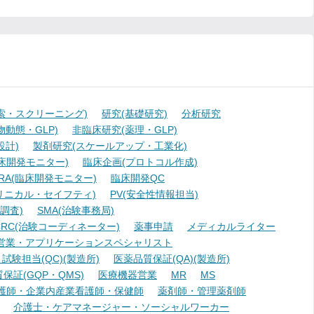
索・スクリーニング)
研究(基礎研究)
分析研究
動態・GLP)
非臨床研究(薬理・GLP)
設計)
製剤研究(スケールアップ・工業化)
臨床開発モニター)
臨床企画(プロトコル作成)
A(臨床開発モニター)
臨床開発QC
リニカル・セイフティ)
PV(安全性情報担当)
調査)
SMA(治験事務局)
RC(治験コーディネーター)
薬事申請
メディカルライター
営業・アプリケーションスペシャリスト
験担当(QC)(製造所)
医薬品質保証(QA)(製造所)
証(GQP・QMS)
医療機器営業
MR
MS
護師・企業内産業看護師・保健師
薬剤師・管理薬剤師
介護士・ケアマネージャー・ソーシャルワーカー