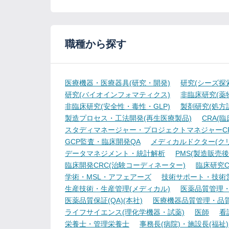
職種から探す
医療機器・医療器具(研究・開発)
研究(シーズ探
研究(バイオインフォマティクス)
非臨床研究(薬物
非臨床研究(安全性・毒性・GLP)
製剤研究(処方
製造プロセス・工法開発(再生医療製品)
CRA(
スタディマネージャー・プロジェクトマネジャーCR
GCP監査・臨床開発QA
メディカルドクター(ク
データマネジメント・統計解析
PMS(製造販売後
臨床開発CRC(治験コーディネーター)
臨床研究C
学術・MSL・アフェアーズ
技術サポート・技術
生産技術・生産管理(メディカル)
医薬品質管理・試
医薬品質保証(QA)(本社)
医療機器品質管理・品質保
ライフサイエンス(理化学機器・試薬)
医師
看
栄養士・管理栄養士
事務長(病院)・施設長(福祉)