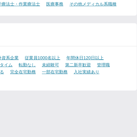
学療法士・作業療法士
医療事務
その他メディカル系職種
外資系企業
従業員1000名以上
年間休日120日以上
タイム
転勤なし
未経験可
第二新卒歓迎
管理職
る
完全在宅勤務
一部在宅勤務
入社実績あり