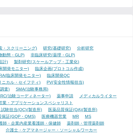
索・スクリーニング)
研究(基礎研究)
分析研究
動態・GLP)
非臨床研究(薬理・GLP)
設計)
製剤研究(スケールアップ・工業化)
臨床開発モニター)
臨床企画(プロトコル作成)
A(臨床開発モニター)
臨床開発QC
リニカル・セイフティ)
PV(安全性情報担当)
調査)
SMA(治験事務局)
RC(治験コーディネーター)
薬事申請
メディカルライター
営業・アプリケーションスペシャリスト
験担当(QC)(製造所)
医薬品質保証(QA)(製造所)
証(GQP・QMS)
医療機器営業
MR
MS
護師・企業内産業看護師・保健師
薬剤師・管理薬剤師
介護士・ケアマネージャー・ソーシャルワーカー