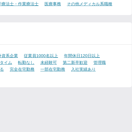
学療法士・作業療法士
医療事務
その他メディカル系職種
外資系企業
従業員1000名以上
年間休日120日以上
タイム
転勤なし
未経験可
第二新卒歓迎
管理職
る
完全在宅勤務
一部在宅勤務
入社実績あり