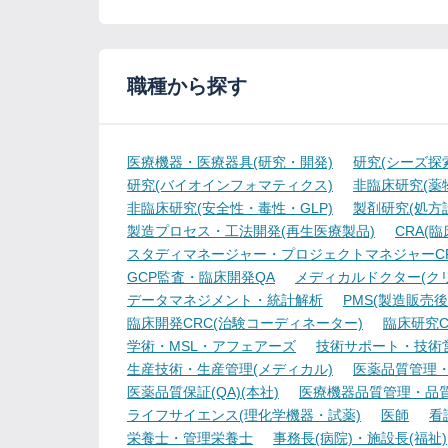
職種から探す
医療機器・医療器具(研究・開発)
研究(シーズ探
研究(バイオインフォマティクス)
非臨床研究(薬物
非臨床研究(安全性・毒性・GLP)
製剤研究(処方
製造プロセス・工法開発(再生医療製品)
CRA(
スタディマネージャー・プロジェクトマネジャーCR
GCP監査・臨床開発QA
メディカルドクター(ク
データマネジメント・統計解析
PMS(製造販売後
臨床開発CRC(治験コーディネーター)
臨床研究C
学術・MSL・アフェアーズ
技術サポート・技術
生産技術・生産管理(メディカル)
医薬品質管理・試
医薬品質保証(QA)(本社)
医療機器品質管理・品質保
ライフサイエンス(理化学機器・試薬)
医師
看
栄養士・管理栄養士
事務長(病院)・施設長(福祉)