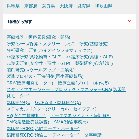
兵庫県
京都府
奈良県
大阪府
滋賀県
和歌山県
職種から探す
医療機器・医療器具(研究・開発)
研究(シーズ探索・スクリーニング)
研究(基礎研究)
分析研究
研究(バイオインフォマティクス)
非臨床研究(薬物動態・GLP)
非臨床研究(薬理・GLP)
非臨床研究(安全性・毒性・GLP)
製剤研究(処方設計)
製剤研究(スケールアップ・工業化)
製造プロセス・工法開発(再生医療製品)
CRA(臨床開発モニター)
臨床企画(プロトコル作成)
スタディマネージャー・プロジェクトマネジャーCRA(臨床開
発モニター)
臨床開発QC
GCP監査・臨床開発QA
メディカルドクター(クリニカル・セイフティ)
PV(安全性情報担当)
データマネジメント・統計解析
PMS(製造販売後調査)
SMA(治験事務局)
臨床開発CRC(治験コーディネーター)
臨床研究CRC(治験コーディネーター)
薬事申請