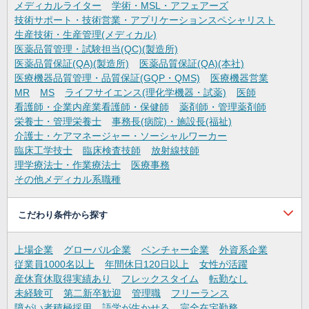
メディカルライター
学術・MSL・アフェアーズ
技術サポート・技術営業・アプリケーションスペシャリスト
生産技術・生産管理(メディカル)
医薬品質管理・試験担当(QC)(製造所)
医薬品質保証(QA)(製造所)
医薬品質保証(QA)(本社)
医療機器品質管理・品質保証(GQP・QMS)
医療機器営業
MR
MS
ライフサイエンス(理化学機器・試薬)
医師
看護師・企業内産業看護師・保健師
薬剤師・管理薬剤師
栄養士・管理栄養士
事務長(病院)・施設長(福祉)
介護士・ケアマネージャー・ソーシャルワーカー
臨床工学技士
臨床検査技師
放射線技師
理学療法士・作業療法士
医療事務
その他メディカル系職種
こだわり条件から探す
上場企業
グローバル企業
ベンチャー企業
外資系企業
従業員1000名以上
年間休日120日以上
女性が活躍
産休育休取得実績あり
フレックスタイム
転勤なし
未経験可
第二新卒歓迎
管理職
フリーランス
障がい者積極採用
語学が生かせる
完全在宅勤務