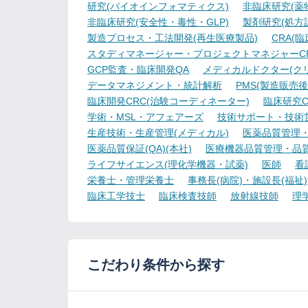
研究(バイオインフォマティクス)
非臨床研究(薬物
非臨床研究(安全性・毒性・GLP)
製剤研究(処方
製造プロセス・工法開発(再生医療製品)
CRA(
スタディマネージャー・プロジェクトマネジャーCR
GCP監査・臨床開発QA
メディカルドクター(ク
データマネジメント・統計解析
PMS(製造販売後
臨床開発CRC(治験コーディネーター)
臨床研究C
学術・MSL・アフェアーズ
技術サポート・技術
生産技術・生産管理(メディカル)
医薬品質管理・試
医薬品質保証(QA)(本社)
医療機器品質管理・品質保
ライフサイエンス(理化学機器・試薬)
医師
看
栄養士・管理栄養士
事務長(病院)・施設長(福祉)
臨床工学技士
臨床検査技師
放射線技師
理
こだわり条件から探す