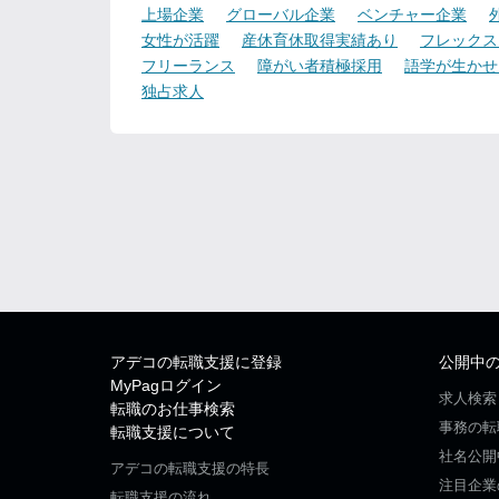
上場企業
グローバル企業
ベンチャー企業
女性が活躍
産休育休取得実績あり
フレックス
フリーランス
障がい者積極採用
語学が生かせ
独占求人
アデコの転職支援に登録
公開中
MyPagログイン
求人検索
転職のお仕事検索
事務の転
転職支援について
社名公開
アデコの転職支援の特長
注目企業
転職支援の流れ