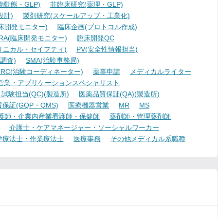
動態・GLP)
非臨床研究(薬理・GLP)
設計)
製剤研究(スケールアップ・工業化)
臨床開発モニター)
臨床企画(プロトコル作成)
A(臨床開発モニター)
臨床開発QC
リニカル・セイフティ)
PV(安全性情報担当)
調査)
SMA(治験事務局)
RC(治験コーディネーター)
薬事申請
メディカルライター
営業・アプリケーションスペシャリスト
験担当(QC)(製造所)
医薬品質保証(QA)(製造所)
証(GQP・QMS)
医療機器営業
MR
MS
護師・企業内産業看護師・保健師
薬剤師・管理薬剤師
介護士・ケアマネージャー・ソーシャルワーカー
学療法士・作業療法士
医療事務
その他メディカル系職種