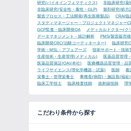
研究(バイオインフォマティクス)
非臨床研究(薬物
非臨床研究(安全性・毒性・GLP)
製剤研究(処方
製造プロセス・工法開発(再生医療製品)
CRA(
スタディマネージャー・プロジェクトマネジャーCR
GCP監査・臨床開発QA
メディカルドクター(ク
データマネジメント・統計解析
PMS(製造販売後
臨床開発CRC(治験コーディネーター)
臨床研究C
学術・MSL・アフェアーズ
技術サポート・技術
生産技術・生産管理(メディカル)
医薬品質管理・試
医薬品質保証(QA)(本社)
医療機器品質管理・品質保
ライフサイエンス(理化学機器・試薬)
医師
看
栄養士・管理栄養士
事務長(病院)・施設長(福祉)
臨床工学技士
臨床検査技師
放射線技師
理
こだわり条件から探す