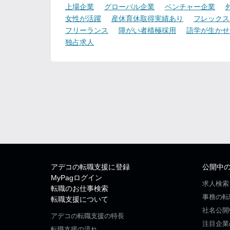
上場企業
グローバル企業
ベンチャー企業
女性が活躍
産休育休取得実績あり
フレックス
フリーランス
障がい者積極採用
語学が生かせ
独占求人
アデコの転職支援に登録
公開中
MyPagログイン
求人検索
転職のお仕事検索
事務の転
転職支援について
社名公開
アデコの転職支援の特長
注目企業
転職支援の流れ