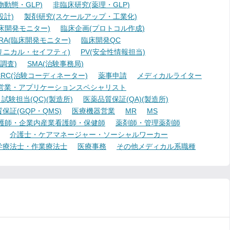
動態・GLP)
非臨床研究(薬理・GLP)
設計)
製剤研究(スケールアップ・工業化)
臨床開発モニター)
臨床企画(プロトコル作成)
A(臨床開発モニター)
臨床開発QC
リニカル・セイフティ)
PV(安全性情報担当)
調査)
SMA(治験事務局)
RC(治験コーディネーター)
薬事申請
メディカルライター
営業・アプリケーションスペシャリスト
験担当(QC)(製造所)
医薬品質保証(QA)(製造所)
証(GQP・QMS)
医療機器営業
MR
MS
護師・企業内産業看護師・保健師
薬剤師・管理薬剤師
介護士・ケアマネージャー・ソーシャルワーカー
学療法士・作業療法士
医療事務
その他メディカル系職種