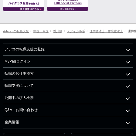
Adeccoの転職支援
中国・四国
香川県
メディカル系
理学療法士・作業療法士
理学
アデコの転職支援に登録
MyPagログイン
転職のお仕事検索
転職支援について
公開中の求人検索
Q&A・お問い合わせ
企業情報