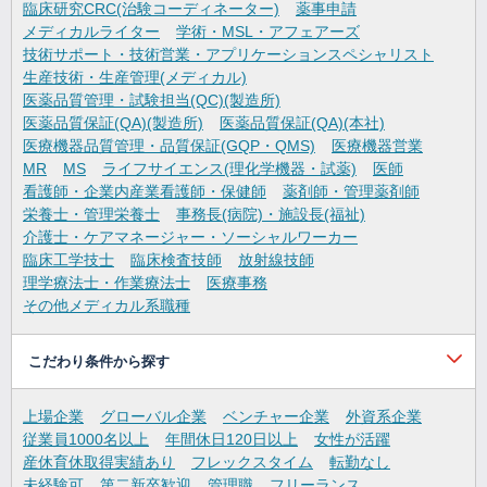
臨床研究CRC(治験コーディネーター)
薬事申請
メディカルライター
学術・MSL・アフェアーズ
技術サポート・技術営業・アプリケーションスペシャリスト
生産技術・生産管理(メディカル)
医薬品質管理・試験担当(QC)(製造所)
医薬品質保証(QA)(製造所)
医薬品質保証(QA)(本社)
医療機器品質管理・品質保証(GQP・QMS)
医療機器営業
MR
MS
ライフサイエンス(理化学機器・試薬)
医師
看護師・企業内産業看護師・保健師
薬剤師・管理薬剤師
栄養士・管理栄養士
事務長(病院)・施設長(福祉)
介護士・ケアマネージャー・ソーシャルワーカー
臨床工学技士
臨床検査技師
放射線技師
理学療法士・作業療法士
医療事務
その他メディカル系職種
こだわり条件から探す
上場企業
グローバル企業
ベンチャー企業
外資系企業
従業員1000名以上
年間休日120日以上
女性が活躍
産休育休取得実績あり
フレックスタイム
転勤なし
未経験可
第二新卒歓迎
管理職
フリーランス