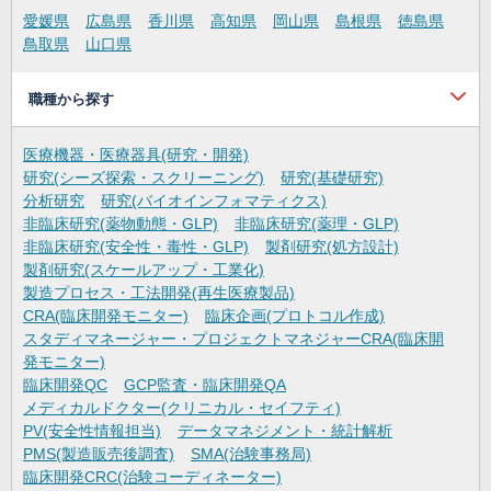
愛媛県
広島県
香川県
高知県
岡山県
島根県
徳島県
鳥取県
山口県
職種から探す
医療機器・医療器具(研究・開発)
研究(シーズ探索・スクリーニング)
研究(基礎研究)
分析研究
研究(バイオインフォマティクス)
非臨床研究(薬物動態・GLP)
非臨床研究(薬理・GLP)
非臨床研究(安全性・毒性・GLP)
製剤研究(処方設計)
製剤研究(スケールアップ・工業化)
製造プロセス・工法開発(再生医療製品)
CRA(臨床開発モニター)
臨床企画(プロトコル作成)
スタディマネージャー・プロジェクトマネジャーCRA(臨床開
発モニター)
臨床開発QC
GCP監査・臨床開発QA
メディカルドクター(クリニカル・セイフティ)
PV(安全性情報担当)
データマネジメント・統計解析
PMS(製造販売後調査)
SMA(治験事務局)
臨床開発CRC(治験コーディネーター)