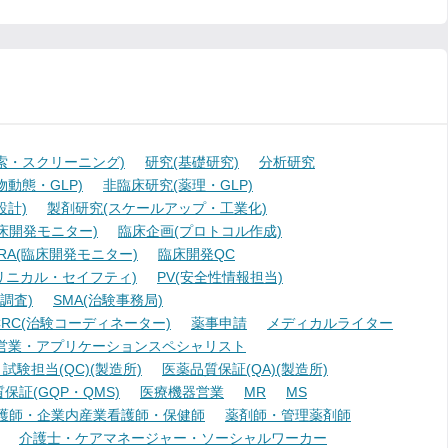
索・スクリーニング)
研究(基礎研究)
分析研究
動態・GLP)
非臨床研究(薬理・GLP)
設計)
製剤研究(スケールアップ・工業化)
臨床開発モニター)
臨床企画(プロトコル作成)
A(臨床開発モニター)
臨床開発QC
リニカル・セイフティ)
PV(安全性情報担当)
調査)
SMA(治験事務局)
RC(治験コーディネーター)
薬事申請
メディカルライター
営業・アプリケーションスペシャリスト
験担当(QC)(製造所)
医薬品質保証(QA)(製造所)
証(GQP・QMS)
医療機器営業
MR
MS
護師・企業内産業看護師・保健師
薬剤師・管理薬剤師
介護士・ケアマネージャー・ソーシャルワーカー