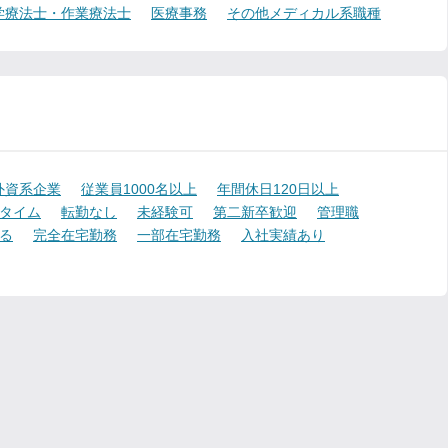
学療法士・作業療法士
医療事務
その他メディカル系職種
外資系企業
従業員1000名以上
年間休日120日以上
タイム
転勤なし
未経験可
第二新卒歓迎
管理職
る
完全在宅勤務
一部在宅勤務
入社実績あり