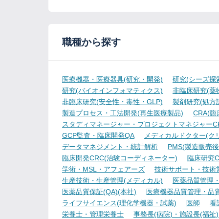
職種から探す
医療機器・医療器具(研究・開発)
研究(シーズ探
研究(バイオインフォマティクス)
非臨床研究(薬物
非臨床研究(安全性・毒性・GLP)
製剤研究(処方
製造プロセス・工法開発(再生医療製品)
CRA(
スタディマネージャー・プロジェクトマネジャーCR
GCP監査・臨床開発QA
メディカルドクター(ク
データマネジメント・統計解析
PMS(製造販売後
臨床開発CRC(治験コーディネーター)
臨床研究C
学術・MSL・アフェアーズ
技術サポート・技術
生産技術・生産管理(メディカル)
医薬品質管理・試
医薬品質保証(QA)(本社)
医療機器品質管理・品質保
ライフサイエンス(理化学機器・試薬)
医師
看
栄養士・管理栄養士
事務長(病院)・施設長(福祉)