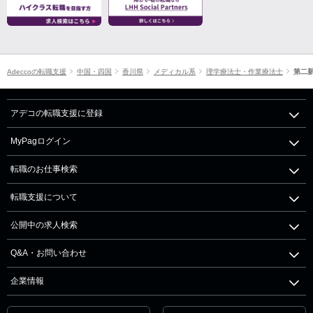
Adeccoの転職支援
中国・四国
香川県
メディカル系
理学療法士・作業療法士
第二
アデコの転職支援に登録
MyPagログイン
転職のお仕事検索
転職支援について
公開中の求人検索
Q&A・お問い合わせ
企業情報