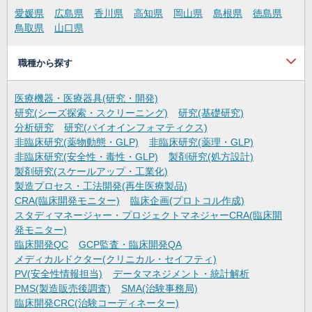
愛媛県
広島県
香川県
高知県
岡山県
島根県
徳島県
鳥取県
山口県
職種から探す
医療機器・医療器具(研究・開発)
研究(シーズ探索・スクリーニング)
研究(基礎研究)
分析研究
研究(バイオインフォマティクス)
非臨床研究(薬物動態・GLP)
非臨床研究(薬理・GLP)
非臨床研究(安全性・毒性・GLP)
製剤研究(処方設計)
製剤研究(スケールアップ・工業化)
製造プロセス・工法開発(再生医療製品)
CRA(臨床開発モニター)
臨床企画(プロトコル作成)
スタディマネージャー・プロジェクトマネジャーCRA(臨床開
発モニター)
臨床開発QC
GCP監査・臨床開発QA
メディカルドクター(クリニカル・セイフティ)
PV(安全性情報担当)
データマネジメント・統計解析
PMS(製造販売後調査)
SMA(治験事務局)
臨床開発CRC(治験コーディネーター)