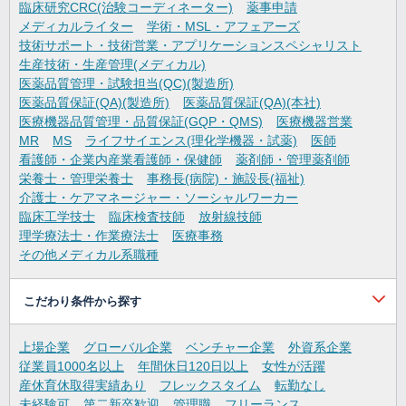
臨床研究CRC(治験コーディネーター)
薬事申請
メディカルライター
学術・MSL・アフェアーズ
技術サポート・技術営業・アプリケーションスペシャリスト
生産技術・生産管理(メディカル)
医薬品質管理・試験担当(QC)(製造所)
医薬品質保証(QA)(製造所)
医薬品質保証(QA)(本社)
医療機器品質管理・品質保証(GQP・QMS)
医療機器営業
MR
MS
ライフサイエンス(理化学機器・試薬)
医師
看護師・企業内産業看護師・保健師
薬剤師・管理薬剤師
栄養士・管理栄養士
事務長(病院)・施設長(福祉)
介護士・ケアマネージャー・ソーシャルワーカー
臨床工学技士
臨床検査技師
放射線技師
理学療法士・作業療法士
医療事務
その他メディカル系職種
こだわり条件から探す
上場企業
グローバル企業
ベンチャー企業
外資系企業
従業員1000名以上
年間休日120日以上
女性が活躍
産休育休取得実績あり
フレックスタイム
転勤なし
未経験可
第二新卒歓迎
管理職
フリーランス