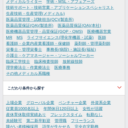
メディカルライター
学術・MSL・アフェアーズ
技術サポート・技術営業・アプリケーションスペシャリスト
生産技術・生産管理(メディカル)
医薬品質管理・試験担当(QC)(製造所)
医薬品質保証(QA)(製造所)
医薬品質保証(QA)(本社)
医療機器品質管理・品質保証(GQP・QMS)
医療機器営業
MR
MS
ライフサイエンス(理化学機器・試薬)
医師
看護師・企業内産業看護師・保健師
薬剤師・管理薬剤師
栄養士・管理栄養士
事務長(病院)・施設長(福祉)
介護士・ケアマネージャー・ソーシャルワーカー
臨床工学技士
臨床検査技師
放射線技師
理学療法士・作業療法士
医療事務
その他メディカル系職種
こだわり条件から探す
上場企業
グローバル企業
ベンチャー企業
外資系企業
従業員1000名以上
年間休日120日以上
女性が活躍
産休育休取得実績あり
フレックスタイム
転勤なし
未経験可
第二新卒歓迎
管理職
フリーランス
障がい者積極採用
語学が生かせる
完全在宅勤務