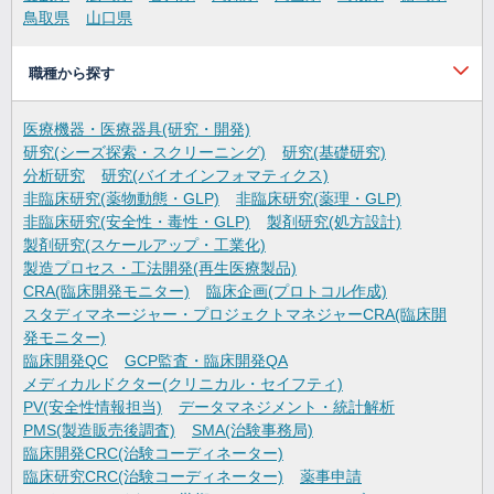
鳥取県
山口県
職種から探す
医療機器・医療器具(研究・開発)
研究(シーズ探索・スクリーニング)
研究(基礎研究)
分析研究
研究(バイオインフォマティクス)
非臨床研究(薬物動態・GLP)
非臨床研究(薬理・GLP)
非臨床研究(安全性・毒性・GLP)
製剤研究(処方設計)
製剤研究(スケールアップ・工業化)
製造プロセス・工法開発(再生医療製品)
CRA(臨床開発モニター)
臨床企画(プロトコル作成)
スタディマネージャー・プロジェクトマネジャーCRA(臨床開
発モニター)
臨床開発QC
GCP監査・臨床開発QA
メディカルドクター(クリニカル・セイフティ)
PV(安全性情報担当)
データマネジメント・統計解析
PMS(製造販売後調査)
SMA(治験事務局)
臨床開発CRC(治験コーディネーター)
臨床研究CRC(治験コーディネーター)
薬事申請