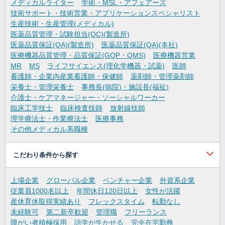
メディカルライター
学術・MSL・アフェアーズ
技術サポート・技術営業・アプリケーションスペシャリスト
生産技術・生産管理(メディカル)
医薬品質管理・試験担当(QC)(製造所)
医薬品質保証(QA)(製造所)
医薬品質保証(QA)(本社)
医療機器品質管理・品質保証(GQP・QMS)
医療機器営業
MR
MS
ライフサイエンス(理化学機器・試薬)
医師
看護師・企業内産業看護師・保健師
薬剤師・管理薬剤師
栄養士・管理栄養士
事務長(病院)・施設長(福祉)
介護士・ケアマネージャー・ソーシャルワーカー
臨床工学技士
臨床検査技師
放射線技師
理学療法士・作業療法士
医療事務
その他メディカル系職種
こだわり条件から探す
上場企業
グローバル企業
ベンチャー企業
外資系企業
従業員1000名以上
年間休日120日以上
女性が活躍
産休育休取得実績あり
フレックスタイム
転勤なし
未経験可
第二新卒歓迎
管理職
フリーランス
障がい者積極採用
語学が生かせる
完全在宅勤務