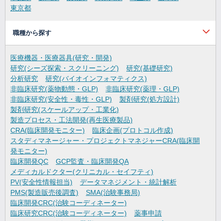
東京都
職種から探す
医療機器・医療器具(研究・開発)
研究(シーズ探索・スクリーニング)
研究(基礎研究)
分析研究
研究(バイオインフォマティクス)
非臨床研究(薬物動態・GLP)
非臨床研究(薬理・GLP)
非臨床研究(安全性・毒性・GLP)
製剤研究(処方設計)
製剤研究(スケールアップ・工業化)
製造プロセス・工法開発(再生医療製品)
CRA(臨床開発モニター)
臨床企画(プロトコル作成)
スタディマネージャー・プロジェクトマネジャーCRA(臨床開
発モニター)
臨床開発QC
GCP監査・臨床開発QA
メディカルドクター(クリニカル・セイフティ)
PV(安全性情報担当)
データマネジメント・統計解析
PMS(製造販売後調査)
SMA(治験事務局)
臨床開発CRC(治験コーディネーター)
臨床研究CRC(治験コーディネーター)
薬事申請