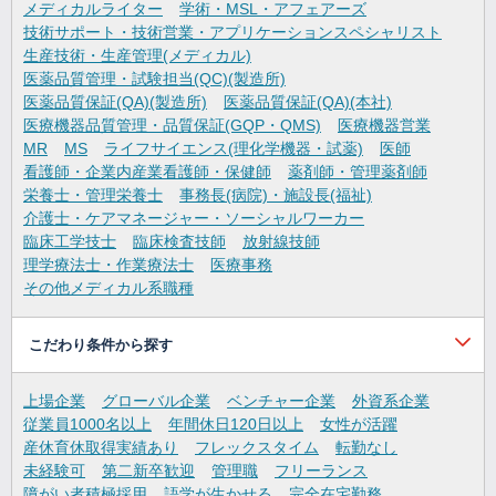
メディカルライター
学術・MSL・アフェアーズ
技術サポート・技術営業・アプリケーションスペシャリスト
生産技術・生産管理(メディカル)
医薬品質管理・試験担当(QC)(製造所)
医薬品質保証(QA)(製造所)
医薬品質保証(QA)(本社)
医療機器品質管理・品質保証(GQP・QMS)
医療機器営業
MR
MS
ライフサイエンス(理化学機器・試薬)
医師
看護師・企業内産業看護師・保健師
薬剤師・管理薬剤師
栄養士・管理栄養士
事務長(病院)・施設長(福祉)
介護士・ケアマネージャー・ソーシャルワーカー
臨床工学技士
臨床検査技師
放射線技師
理学療法士・作業療法士
医療事務
その他メディカル系職種
こだわり条件から探す
上場企業
グローバル企業
ベンチャー企業
外資系企業
従業員1000名以上
年間休日120日以上
女性が活躍
産休育休取得実績あり
フレックスタイム
転勤なし
未経験可
第二新卒歓迎
管理職
フリーランス
障がい者積極採用
語学が生かせる
完全在宅勤務