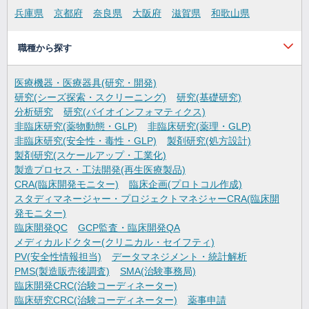
兵庫県
京都府
奈良県
大阪府
滋賀県
和歌山県
職種から探す
医療機器・医療器具(研究・開発)
研究(シーズ探索・スクリーニング)
研究(基礎研究)
分析研究
研究(バイオインフォマティクス)
非臨床研究(薬物動態・GLP)
非臨床研究(薬理・GLP)
非臨床研究(安全性・毒性・GLP)
製剤研究(処方設計)
製剤研究(スケールアップ・工業化)
製造プロセス・工法開発(再生医療製品)
CRA(臨床開発モニター)
臨床企画(プロトコル作成)
スタディマネージャー・プロジェクトマネジャーCRA(臨床開
発モニター)
臨床開発QC
GCP監査・臨床開発QA
メディカルドクター(クリニカル・セイフティ)
PV(安全性情報担当)
データマネジメント・統計解析
PMS(製造販売後調査)
SMA(治験事務局)
臨床開発CRC(治験コーディネーター)
臨床研究CRC(治験コーディネーター)
薬事申請