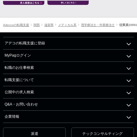
Adeccoの転職支援
関西
滋賀県
メディカル系
理学療法士・作業療法士
従業員100
アデコの転職支援に登録
MyPagログイン
転職のお仕事検索
転職支援について
公開中の求人検索
Q&A・お問い合わせ
企業情報
派遣
テックコンサルティング