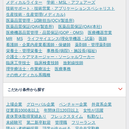
メディカルライター
学術・MSL・アフェアーズ
技術サポート・技術営業・アプリケーションスペシャリスト
生産技術・生産管理(メディカル)
医薬品質管理・試験担当(QC)(製造所)
医薬品質保証(QA)(製造所)
医薬品質保証(QA)(本社)
医療機器品質管理・品質保証(GQP・QMS)
医療機器営業
MR
MS
ライフサイエンス(理化学機器・試薬)
医師
看護師・企業内産業看護師・保健師
薬剤師・管理薬剤師
栄養士・管理栄養士
事務長(病院)・施設長(福祉)
介護士・ケアマネージャー・ソーシャルワーカー
臨床工学技士
臨床検査技師
放射線技師
理学療法士・作業療法士
医療事務
その他メディカル系職種
こだわり条件から探す
上場企業
グローバル企業
ベンチャー企業
外資系企業
従業員1000名以上
年間休日120日以上
女性が活躍
産休育休取得実績あり
フレックスタイム
転勤なし
未経験可
第二新卒歓迎
管理職
フリーランス
障がい者積極採用
語学が生かせる
完全在宅勤務