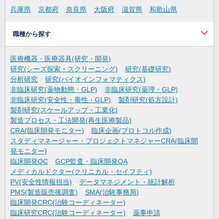
兵庫県
京都府
奈良県
大阪府
滋賀県
和歌山県
職種から探す
医療機器・医療器具(研究・開発)
研究(シーズ探索・スクリーニング)
研究(基礎研究)
分析研究
研究(バイオインフォマティクス)
非臨床研究(薬物動態・GLP)
非臨床研究(薬理・GLP)
非臨床研究(安全性・毒性・GLP)
製剤研究(処方設計)
製剤研究(スケールアップ・工業化)
製造プロセス・工法開発(再生医療製品)
CRA(臨床開発モニター)
臨床企画(プロトコル作成)
スタディマネージャー・プロジェクトマネジャーCRA(臨床開
発モニター)
臨床開発QC
GCP監査・臨床開発QA
メディカルドクター(クリニカル・セイフティ)
PV(安全性情報担当)
データマネジメント・統計解析
PMS(製造販売後調査)
SMA(治験事務局)
臨床開発CRC(治験コーディネーター)
臨床研究CRC(治験コーディネーター)
薬事申請