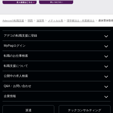
Adeccoの転職支援
関西
滋賀県
メディカル系
理学療法士・作業療法士
産休育休取
アデコの転職支援に登録
MyPagログイン
転職のお仕事検索
転職支援について
公開中の求人検索
Q&A・お問い合わせ
企業情報
派遣
テックコンサルティング