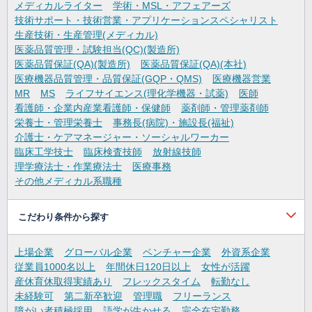
メディカルライター
学術・MSL・アフェアーズ
技術サポート・技術営業・アプリケーションスペシャリスト
生産技術・生産管理(メディカル)
医薬品質管理・試験担当(QC)(製造所)
医薬品質保証(QA)(製造所)
医薬品質保証(QA)(本社)
医療機器品質管理・品質保証(GQP・QMS)
医療機器営業
MR
MS
ライフサイエンス(理化学機器・試薬)
医師
看護師・企業内産業看護師・保健師
薬剤師・管理薬剤師
栄養士・管理栄養士
事務長(病院)・施設長(福祉)
介護士・ケアマネージャー・ソーシャルワーカー
臨床工学技士
臨床検査技師
放射線技師
理学療法士・作業療法士
医療事務
その他メディカル系職種
こだわり条件から探す
上場企業
グローバル企業
ベンチャー企業
外資系企業
従業員1000名以上
年間休日120日以上
女性が活躍
産休育休取得実績あり
フレックスタイム
転勤なし
未経験可
第二新卒歓迎
管理職
フリーランス
障がい者積極採用
語学が生かせる
完全在宅勤務