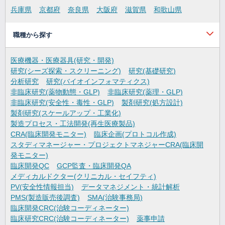
兵庫県
京都府
奈良県
大阪府
滋賀県
和歌山県
職種から探す
医療機器・医療器具(研究・開発)
研究(シーズ探索・スクリーニング)
研究(基礎研究)
分析研究
研究(バイオインフォマティクス)
非臨床研究(薬物動態・GLP)
非臨床研究(薬理・GLP)
非臨床研究(安全性・毒性・GLP)
製剤研究(処方設計)
製剤研究(スケールアップ・工業化)
製造プロセス・工法開発(再生医療製品)
CRA(臨床開発モニター)
臨床企画(プロトコル作成)
スタディマネージャー・プロジェクトマネジャーCRA(臨床開
発モニター)
臨床開発QC
GCP監査・臨床開発QA
メディカルドクター(クリニカル・セイフティ)
PV(安全性情報担当)
データマネジメント・統計解析
PMS(製造販売後調査)
SMA(治験事務局)
臨床開発CRC(治験コーディネーター)
臨床研究CRC(治験コーディネーター)
薬事申請