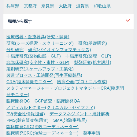
兵庫県
京都府
奈良県
大阪府
滋賀県
和歌山県
職種から探す
医療機器・医療器具(研究・開発)
研究(シーズ探索・スクリーニング)
研究(基礎研究)
分析研究
研究(バイオインフォマティクス)
非臨床研究(薬物動態・GLP)
非臨床研究(薬理・GLP)
非臨床研究(安全性・毒性・GLP)
製剤研究(処方設計)
製剤研究(スケールアップ・工業化)
製造プロセス・工法開発(再生医療製品)
CRA(臨床開発モニター)
臨床企画(プロトコル作成)
スタディマネージャー・プロジェクトマネジャーCRA(臨床開
発モニター)
臨床開発QC
GCP監査・臨床開発QA
メディカルドクター(クリニカル・セイフティ)
PV(安全性情報担当)
データマネジメント・統計解析
PMS(製造販売後調査)
SMA(治験事務局)
臨床開発CRC(治験コーディネーター)
臨床研究CRC(治験コーディネーター)
薬事申請