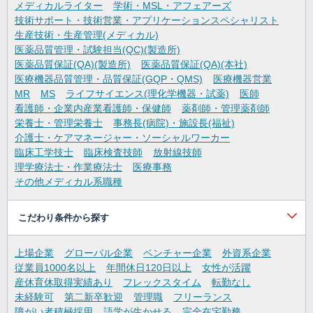
メディカルライター
学術・MSL・アフェアーズ
技術サポート・技術営業・アプリケーションスペシャリスト
生産技術・生産管理(メディカル)
医薬品質管理・試験担当(QC)(製造所)
医薬品質保証(QA)(製造所)
医薬品質保証(QA)(本社)
医療機器品質管理・品質保証(GQP・QMS)
医療機器営業
MR
MS
ライフサイエンス(理化学機器・試薬)
医師
看護師・企業内産業看護師・保健師
薬剤師・管理薬剤師
栄養士・管理栄養士
事務長(病院)・施設長(福祉)
介護士・ケアマネージャー・ソーシャルワーカー
臨床工学技士
臨床検査技師
放射線技師
理学療法士・作業療法士
医療事務
その他メディカル系職種
こだわり条件から探す
上場企業
グローバル企業
ベンチャー企業
外資系企業
従業員1000名以上
年間休日120日以上
女性が活躍
産休育休取得実績あり
フレックスタイム
転勤なし
未経験可
第二新卒歓迎
管理職
フリーランス
障がい者積極採用
語学が生かせる
完全在宅勤務