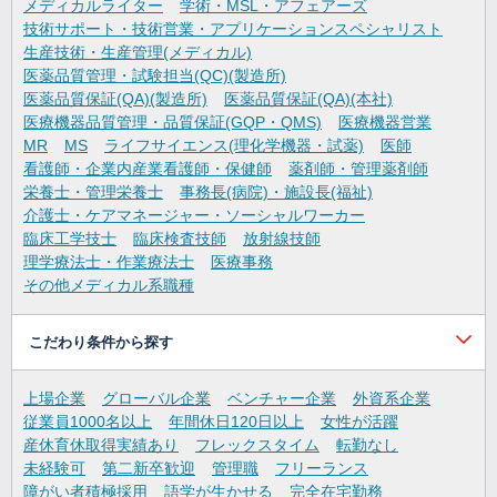
メディカルライター
学術・MSL・アフェアーズ
技術サポート・技術営業・アプリケーションスペシャリスト
生産技術・生産管理(メディカル)
医薬品質管理・試験担当(QC)(製造所)
医薬品質保証(QA)(製造所)
医薬品質保証(QA)(本社)
医療機器品質管理・品質保証(GQP・QMS)
医療機器営業
MR
MS
ライフサイエンス(理化学機器・試薬)
医師
看護師・企業内産業看護師・保健師
薬剤師・管理薬剤師
栄養士・管理栄養士
事務長(病院)・施設長(福祉)
介護士・ケアマネージャー・ソーシャルワーカー
臨床工学技士
臨床検査技師
放射線技師
理学療法士・作業療法士
医療事務
その他メディカル系職種
こだわり条件から探す
上場企業
グローバル企業
ベンチャー企業
外資系企業
従業員1000名以上
年間休日120日以上
女性が活躍
産休育休取得実績あり
フレックスタイム
転勤なし
未経験可
第二新卒歓迎
管理職
フリーランス
障がい者積極採用
語学が生かせる
完全在宅勤務