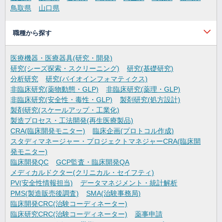
鳥取県
山口県
職種から探す
医療機器・医療器具(研究・開発)
研究(シーズ探索・スクリーニング)
研究(基礎研究)
分析研究
研究(バイオインフォマティクス)
非臨床研究(薬物動態・GLP)
非臨床研究(薬理・GLP)
非臨床研究(安全性・毒性・GLP)
製剤研究(処方設計)
製剤研究(スケールアップ・工業化)
製造プロセス・工法開発(再生医療製品)
CRA(臨床開発モニター)
臨床企画(プロトコル作成)
スタディマネージャー・プロジェクトマネジャーCRA(臨床開
発モニター)
臨床開発QC
GCP監査・臨床開発QA
メディカルドクター(クリニカル・セイフティ)
PV(安全性情報担当)
データマネジメント・統計解析
PMS(製造販売後調査)
SMA(治験事務局)
臨床開発CRC(治験コーディネーター)
臨床研究CRC(治験コーディネーター)
薬事申請