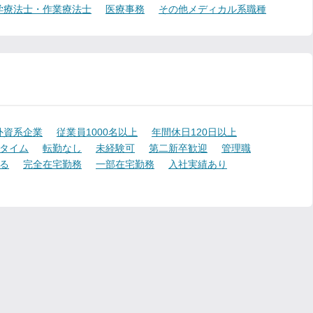
学療法士・作業療法士
医療事務
その他メディカル系職種
外資系企業
従業員1000名以上
年間休日120日以上
タイム
転勤なし
未経験可
第二新卒歓迎
管理職
る
完全在宅勤務
一部在宅勤務
入社実績あり