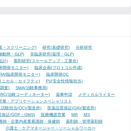
索・スクリーニング)
研究(基礎研究)
分析研究
動態・GLP)
非臨床研究(薬理・GLP)
設計)
製剤研究(スケールアップ・工業化)
臨床開発モニター)
臨床企画(プロトコル作成)
A(臨床開発モニター)
臨床開発QC
リニカル・セイフティ)
PV(安全性情報担当)
調査)
SMA(治験事務局)
RC(治験コーディネーター)
薬事申請
メディカルライター
営業・アプリケーションスペシャリスト
験担当(QC)(製造所)
医薬品質保証(QA)(製造所)
証(GQP・QMS)
医療機器営業
MR
MS
護師・企業内産業看護師・保健師
薬剤師・管理薬剤師
介護士・ケアマネージャー・ソーシャルワーカー