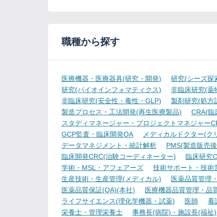
職種から探す
医療機器・医療器具(研究・開発)
研究(シーズ探
研究(バイオインフォマティクス)
非臨床研究(薬物
非臨床研究(安全性・毒性・GLP)
製剤研究(処方
製造プロセス・工法開発(再生医療製品)
CRA(
スタディマネージャー・プロジェクトマネジャーCR
GCP監査・臨床開発QA
メディカルドクター(ク
データマネジメント・統計解析
PMS(製造販売後
臨床開発CRC(治験コーディネーター)
臨床研究C
学術・MSL・アフェアーズ
技術サポート・技術
生産技術・生産管理(メディカル)
医薬品質管理・試
医薬品質保証(QA)(本社)
医療機器品質管理・品質保
ライフサイエンス(理化学機器・試薬)
医師
看
栄養士・管理栄養士
事務長(病院)・施設長(福祉)