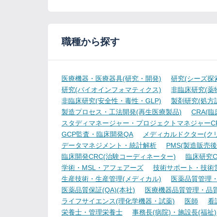
職種から探す
医療機器・医療器具(研究・開発)
研究(シーズ探
研究(バイオインフォマティクス)
非臨床研究(薬物
非臨床研究(安全性・毒性・GLP)
製剤研究(処方
製造プロセス・工法開発(再生医療製品)
CRA(
スタディマネージャー・プロジェクトマネジャーCR
GCP監査・臨床開発QA
メディカルドクター(ク
データマネジメント・統計解析
PMS(製造販売後
臨床開発CRC(治験コーディネーター)
臨床研究C
学術・MSL・アフェアーズ
技術サポート・技術
生産技術・生産管理(メディカル)
医薬品質管理・試
医薬品質保証(QA)(本社)
医療機器品質管理・品質保
ライフサイエンス(理化学機器・試薬)
医師
看
栄養士・管理栄養士
事務長(病院)・施設長(福祉)