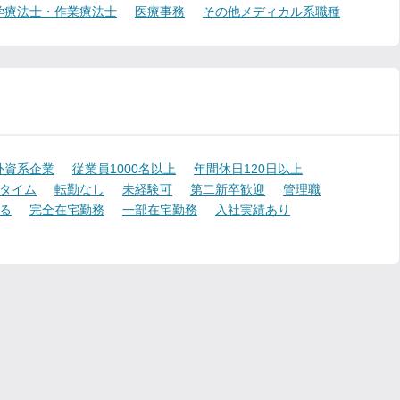
学療法士・作業療法士
医療事務
その他メディカル系職種
外資系企業
従業員1000名以上
年間休日120日以上
タイム
転勤なし
未経験可
第二新卒歓迎
管理職
る
完全在宅勤務
一部在宅勤務
入社実績あり