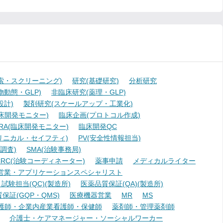
索・スクリーニング)
研究(基礎研究)
分析研究
動態・GLP)
非臨床研究(薬理・GLP)
設計)
製剤研究(スケールアップ・工業化)
臨床開発モニター)
臨床企画(プロトコル作成)
A(臨床開発モニター)
臨床開発QC
リニカル・セイフティ)
PV(安全性情報担当)
調査)
SMA(治験事務局)
RC(治験コーディネーター)
薬事申請
メディカルライター
営業・アプリケーションスペシャリスト
験担当(QC)(製造所)
医薬品質保証(QA)(製造所)
証(GQP・QMS)
医療機器営業
MR
MS
護師・企業内産業看護師・保健師
薬剤師・管理薬剤師
介護士・ケアマネージャー・ソーシャルワーカー