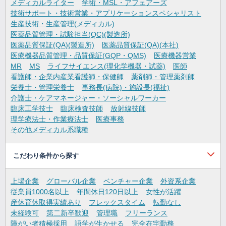
メディカルライター
学術・MSL・アフェアーズ
技術サポート・技術営業・アプリケーションスペシャリスト
生産技術・生産管理(メディカル)
医薬品質管理・試験担当(QC)(製造所)
医薬品質保証(QA)(製造所)
医薬品質保証(QA)(本社)
医療機器品質管理・品質保証(GQP・QMS)
医療機器営業
MR
MS
ライフサイエンス(理化学機器・試薬)
医師
看護師・企業内産業看護師・保健師
薬剤師・管理薬剤師
栄養士・管理栄養士
事務長(病院)・施設長(福祉)
介護士・ケアマネージャー・ソーシャルワーカー
臨床工学技士
臨床検査技師
放射線技師
理学療法士・作業療法士
医療事務
その他メディカル系職種
こだわり条件から探す
上場企業
グローバル企業
ベンチャー企業
外資系企業
従業員1000名以上
年間休日120日以上
女性が活躍
産休育休取得実績あり
フレックスタイム
転勤なし
未経験可
第二新卒歓迎
管理職
フリーランス
障がい者積極採用
語学が生かせる
完全在宅勤務