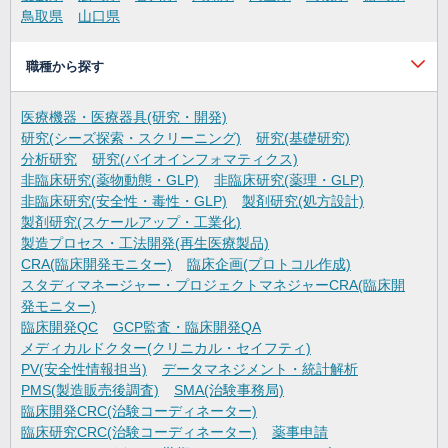
鳥取県
山口県
職種から探す
医療機器・医療器具(研究・開発)
研究(シーズ探索・スクリーニング)
研究(基礎研究)
分析研究
研究(バイオインフォマティクス)
非臨床研究(薬物動態・GLP)
非臨床研究(薬理・GLP)
非臨床研究(安全性・毒性・GLP)
製剤研究(処方設計)
製剤研究(スケールアップ・工業化)
製造プロセス・工法開発(再生医療製品)
CRA(臨床開発モニター)
臨床企画(プロトコル作成)
スタディマネージャー・プロジェクトマネジャーCRA(臨床開
発モニター)
臨床開発QC
GCP監査・臨床開発QA
メディカルドクター(クリニカル・セイフティ)
PV(安全性情報担当)
データマネジメント・統計解析
PMS(製造販売後調査)
SMA(治験事務局)
臨床開発CRC(治験コーディネーター)
臨床研究CRC(治験コーディネーター)
薬事申請