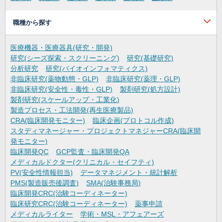
職種から探す
医療機器・医療器具(研究・開発)
研究(シーズ探索・スクリーニング)
研究(基礎研究)
分析研究
研究(バイオインフォマティクス)
非臨床研究(薬物動態・GLP)
非臨床研究(薬理・GLP)
非臨床研究(安全性・毒性・GLP)
製剤研究(処方設計)
製剤研究(スケールアップ・工業化)
製造プロセス・工法開発(再生医療製品)
CRA(臨床開発モニター)
臨床企画(プロトコル作成)
スタディマネージャー・プロジェクトマネジャーCRA(臨床開
発モニター)
臨床開発QC
GCP監査・臨床開発QA
メディカルドクター(クリニカル・セイフティ)
PV(安全性情報担当)
データマネジメント・統計解析
PMS(製造販売後調査)
SMA(治験事務局)
臨床開発CRC(治験コーディネーター)
臨床研究CRC(治験コーディネーター)
薬事申請
メディカルライター
学術・MSL・アフェアーズ