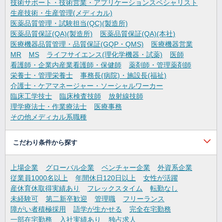
技術サポート・技術営業・アプリケーションスペシャリスト
生産技術・生産管理(メディカル)
医薬品質管理・試験担当(QC)(製造所)
医薬品質保証(QA)(製造所)
医薬品質保証(QA)(本社)
医療機器品質管理・品質保証(GQP・QMS)
医療機器営業
MR
MS
ライフサイエンス(理化学機器・試薬)
医師
看護師・企業内産業看護師・保健師
薬剤師・管理薬剤師
栄養士・管理栄養士
事務長(病院)・施設長(福祉)
介護士・ケアマネージャー・ソーシャルワーカー
臨床工学技士
臨床検査技師
放射線技師
理学療法士・作業療法士
医療事務
その他メディカル系職種
こだわり条件から探す
上場企業
グローバル企業
ベンチャー企業
外資系企業
従業員1000名以上
年間休日120日以上
女性が活躍
産休育休取得実績あり
フレックスタイム
転勤なし
未経験可
第二新卒歓迎
管理職
フリーランス
障がい者積極採用
語学が生かせる
完全在宅勤務
一部在宅勤務
入社実績あり
独占求人