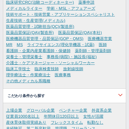
臨床研究CRC(治験コーディネーター)
薬事申請
メディカルライター
学術・MSL・アフェアーズ
技術サポート・技術営業・アプリケーションスペシャリスト
生産技術・生産管理(メディカル)
医薬品質管理・試験担当(QC)(製造所)
医薬品質保証(QA)(製造所)
医薬品質保証(QA)(本社)
医療機器品質管理・品質保証(GQP・QMS)
医療機器営業
MR
MS
ライフサイエンス(理化学機器・試薬)
医師
看護師・企業内産業看護師・保健師
薬剤師・管理薬剤師
栄養士・管理栄養士
事務長(病院)・施設長(福祉)
介護士・ケアマネージャー・ソーシャルワーカー
臨床工学技士
臨床検査技師
放射線技師
理学療法士・作業療法士
医療事務
その他メディカル系職種
こだわり条件から探す
上場企業
グローバル企業
ベンチャー企業
外資系企業
従業員1000名以上
年間休日120日以上
女性が活躍
産休育休取得実績あり
フレックスタイム
転勤なし
未経験可
第二新卒歓迎
管理職
フリーランス