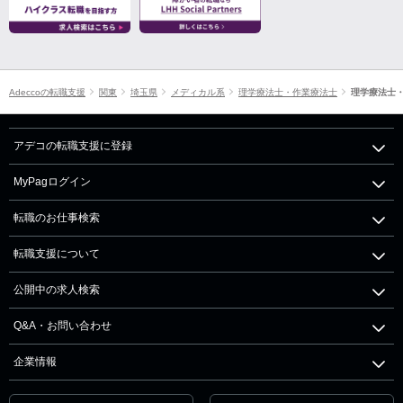
Adeccoの転職支援
関東
埼玉県
メディカル系
理学療法士・作業療法士
理学療法士
アデコの転職支援に登録
MyPagログイン
転職のお仕事検索
転職支援について
公開中の求人検索
Q&A・お問い合わせ
企業情報