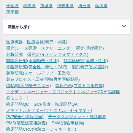
千葉県
群馬県
茨城県
神奈川県
埼玉県
栃木県
東京都
職種から探す
医療機器・医療器具(研究・開発)
研究(シーズ探索・スクリーニング)
研究(基礎研究)
分析研究
研究(バイオインフォマティクス)
非臨床研究(薬物動態・GLP)
非臨床研究(薬理・GLP)
非臨床研究(安全性・毒性・GLP)
製剤研究(処方設計)
製剤研究(スケールアップ・工業化)
製造プロセス・工法開発(再生医療製品)
CRA(臨床開発モニター)
臨床企画(プロトコル作成)
スタディマネージャー・プロジェクトマネジャーCRA(臨床開
発モニター)
臨床開発QC
GCP監査・臨床開発QA
メディカルドクター(クリニカル・セイフティ)
PV(安全性情報担当)
データマネジメント・統計解析
PMS(製造販売後調査)
SMA(治験事務局)
臨床開発CRC(治験コーディネーター)